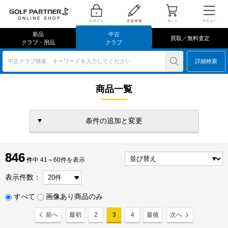
新品
中古
買取／無料査定
クラブ・用品
クラブ
中古クラブ検索、キーワードを入力してください
詳細検索
商品一覧
条件の追加と変更
846
846
件
件中 41～60件を表示
表示件数：
すべて
画像あり商品のみ
前へ
最初
2
3
4
最後
次へ