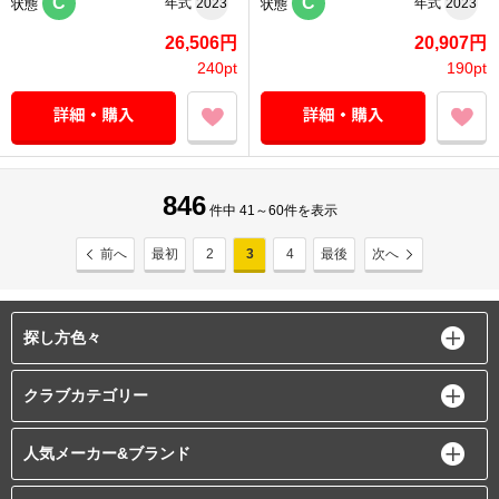
C
C
年式
2023
年式
2023
状態
状態
26,506円
20,907円
240pt
190pt
846
件中 41～60件を表示
前へ
最初
2
3
4
最後
次へ
探し方色々
クラブカテゴリー
人気メーカー&ブランド