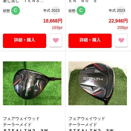
差し戻し ＴＥＮＳ...
ＥＮ ６０ Ｓ
C
C
年式
2023
年式
2023
状態
状態
18,668円
22,946円
169pt
208pt
フェアウェイウッド
フェアウェイウッド
テーラーメイド
テーラーメイド
ＳＴＥＡＬＴＨ２ ３Ｗ
ＳＴＥＡＬＴＨ２ ３Ｗ