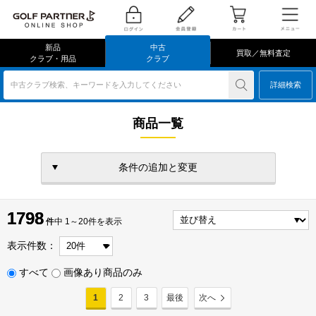
新品
中古
買取／無料査定
クラブ・用品
クラブ
中古クラブ検索、キーワードを入力してください
詳細検索
商品一覧
条件の追加と変更
1798
1798
件
件中 1～20件を表示
表示件数：
すべて
画像あり商品のみ
1
2
3
最後
次へ