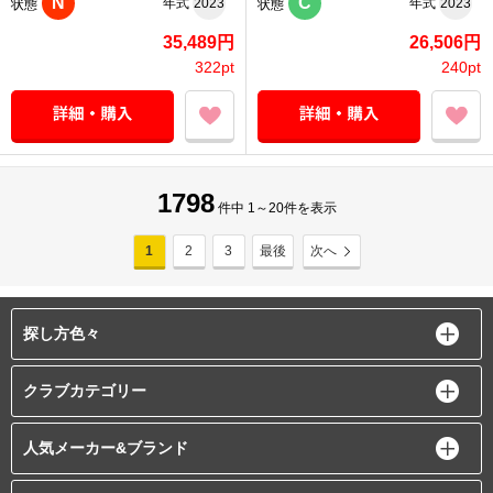
N
C
年式
2023
年式
2023
状態
状態
35,489円
26,506円
322pt
240pt
1798
件中 1～20件を表示
1
2
3
最後
次へ
探し方色々
クラブカテゴリー
人気メーカー&ブランド