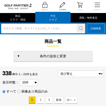
新品
中古
買取／無料査定
クラブ・用品
クラブ
中古クラブ検索、キーワードを入力してください
詳細検索
商品一覧
条件の追加と変更
338
338
件
件中 1～20件を表示
表示件数：
すべて
画像あり商品のみ
1
2
3
最後
次へ