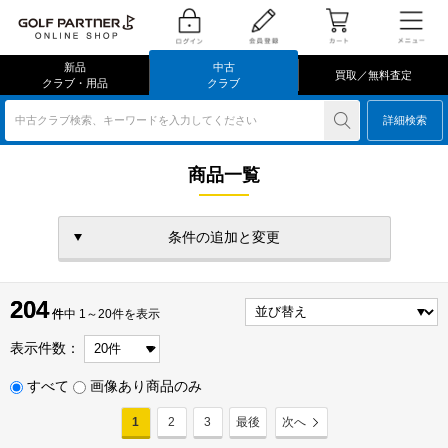
新品
中古
買取／無料査定
クラブ・用品
クラブ
中古クラブ検索、キーワードを入力してください
詳細検索
商品一覧
条件の追加と変更
204
204
件
件中 1～20件を表示
表示件数：
すべて
画像あり商品のみ
1
2
3
最後
次へ