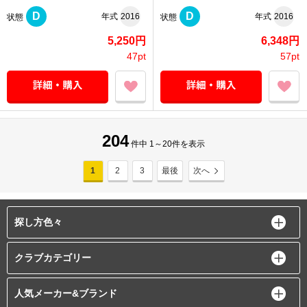
D
D
年式
2016
年式
2016
状態
状態
5,250円
6,348円
47pt
57pt
204
件中 1～20件を表示
1
2
3
最後
次へ
探し方色々
クラブカテゴリー
人気メーカー&ブランド