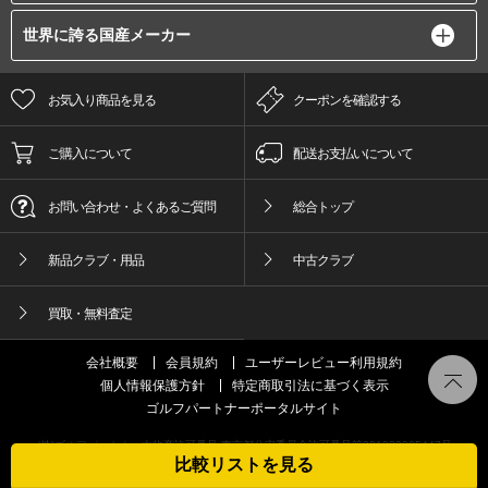
世界に誇る国産メーカー
お気入り商品を見る
クーポンを確認する
ご購入について
配送お支払いについて
お問い合わせ・よくあるご質問
総合トップ
新品クラブ・用品
中古クラブ
買取・無料査定
会社概要
会員規約
ユーザーレビュー利用規約
個人情報保護方針
特定商取引法に基づく表示
ゴルフパートナーポータルサイト
(株)ゴルフパートナー古物商許可番号 東京都公安委員会許可番号第301089905447号
比較リストを見る
© GOLFPartner Co.,LTD. All Right Reserved.