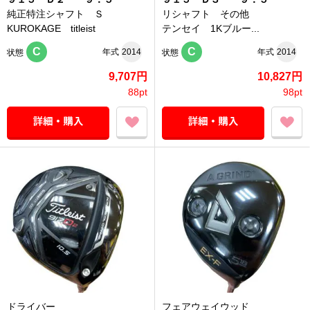
純正特注シャフト Ｓ
リシャフト その他
KUROKAGE titleist
テンセイ 1Kブルー...
C
C
年式
2014
年式
2014
状態
状態
9,707円
10,827円
88pt
98pt
ドライバー
フェアウェイウッド