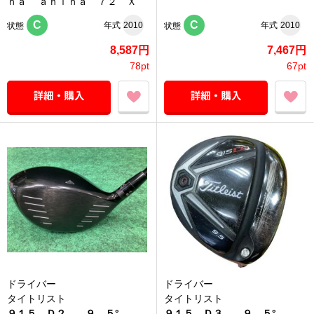
ｎａ ’ａｈｉｎａ ７２ Ｘ
C
C
年式
2010
年式
2010
状態
状態
8,587円
7,467円
78pt
67pt
ドライバー
ドライバー
タイトリスト
タイトリスト
９１５ Ｄ２ ９．５°
９１５ Ｄ３ ９．５°