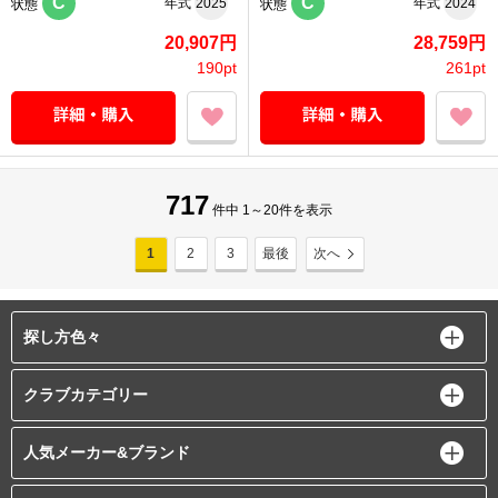
C
C
年式
2025
年式
2024
状態
状態
20,907円
28,759円
190pt
261pt
717
件中 1～20件を表示
1
2
3
最後
次へ
探し方色々
クラブカテゴリー
人気メーカー&ブランド