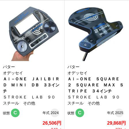
パター
パター
オデッセイ
オデッセイ
Ａｉ－ＯＮＥ ＪＡＩＬＢＩＲ
Ａｉ－ＯＮＥ ＳＱＵＡＲＥ
Ｄ ＭＩＮＩ ＤＢ ３３イン
２ ＳＱＵＡＲＥ ＭＡＸ Ｓ
チ
ＴＲＩＰＥ ３４インチ
ＳＴＲＯＫＥ ＬＡＢ ９０
ＳＴＲＯＫＥ ＬＡＢ ９０
スチール その他
スチール その他
C
C
年式
2024
年式
2025
状態
状態
26,506円
29,868円