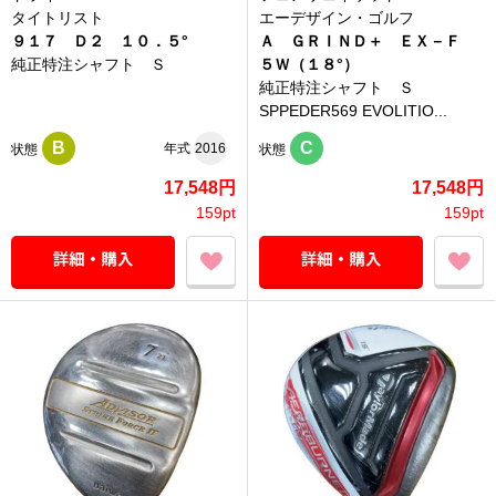
タイトリスト
エーデザイン・ゴルフ
９１７ Ｄ２ １０．５°
Ａ ＧＲＩＮＤ＋ ＥＸ－Ｆ
純正特注シャフト Ｓ
５Ｗ（１８°）
純正特注シャフト Ｓ
SPPEDER569 EVOLITIO...
B
C
年式
2016
状態
状態
17,548円
17,548円
159pt
159pt