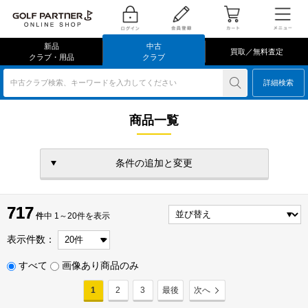
新品
中古
買取／無料査定
クラブ・用品
クラブ
中古クラブ検索、キーワードを入力してください
詳細検索
商品一覧
条件の追加と変更
717
717
件
件中 1～20件を表示
表示件数：
すべて
画像あり商品のみ
1
2
3
最後
次へ