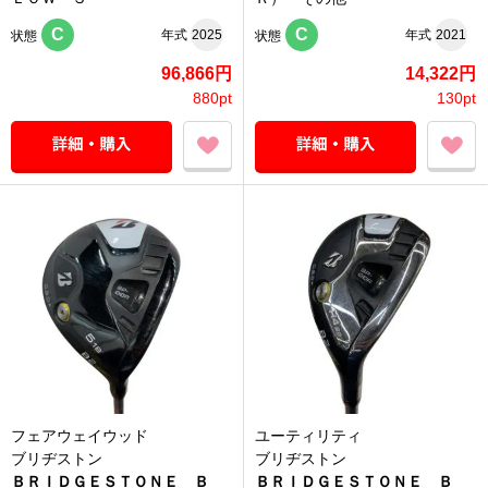
C
C
年式
2025
年式
2021
状態
状態
96,866円
14,322円
880pt
130pt
フェアウェイウッド
ユーティリティ
ブリヂストン
ブリヂストン
ＢＲＩＤＧＥＳＴＯＮＥ Ｂ
ＢＲＩＤＧＥＳＴＯＮＥ Ｂ