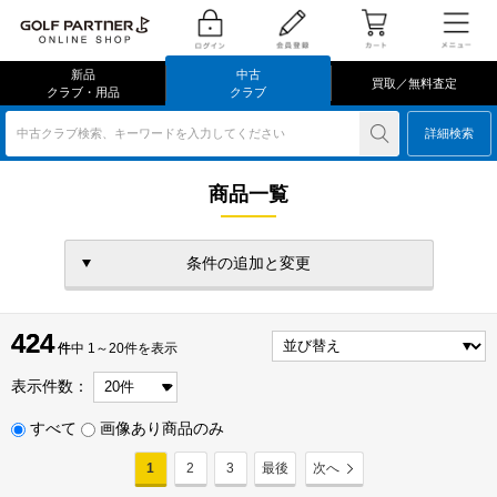
新品
中古
買取／無料査定
クラブ・用品
クラブ
中古クラブ検索、キーワードを入力してください
詳細検索
商品一覧
条件の追加と変更
424
424
件
件中 1～20件を表示
表示件数：
すべて
画像あり商品のみ
1
2
3
最後
次へ