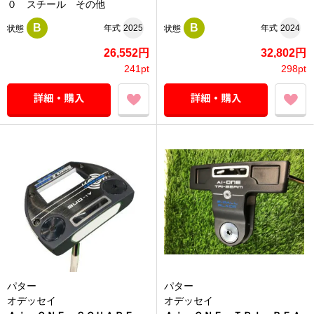
０ スチール その他
B
B
年式
2025
年式
2024
状態
状態
26,552円
32,802円
241pt
298pt
パター
パター
オデッセイ
オデッセイ