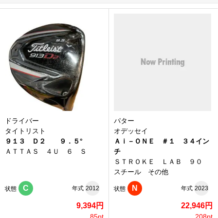
ドライバー
パター
タイトリスト
オデッセイ
９１３ Ｄ２ ９．５°
Ａｉ－ＯＮＥ ＃１ ３４イン
ＡＴＴＡＳ ４Ｕ ６ Ｓ
チ
ＳＴＲＯＫＥ ＬＡＢ ９０
スチール その他
C
N
年式
2012
年式
2023
状態
状態
9,394円
22,946円
85pt
208pt