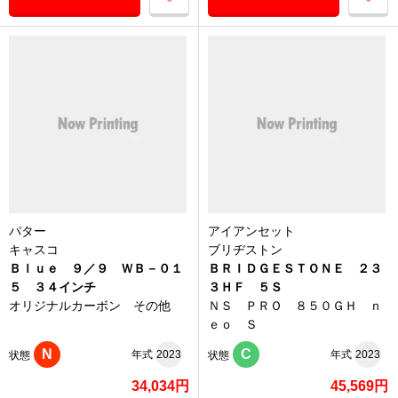
パター
アイアンセット
キャスコ
ブリヂストン
Ｂｌｕｅ ９／９ ＷＢ－０１
ＢＲＩＤＧＥＳＴＯＮＥ ２３
５ ３４インチ
３ＨＦ ５Ｓ
オリジナルカーボン その他
ＮＳ ＰＲＯ ８５０ＧＨ ｎ
ｅｏ Ｓ
N
C
年式
2023
年式
2023
状態
状態
34,034円
45,569円