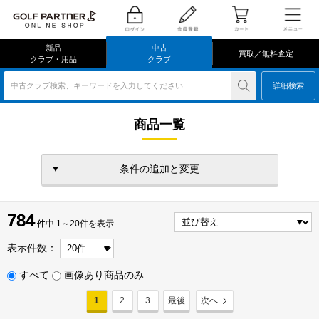
新品
中古
買取／無料査定
クラブ・用品
クラブ
中古クラブ検索、キーワードを入力してください
詳細検索
商品一覧
条件の追加と変更
784
784
件
件中 1～20件を表示
表示件数：
すべて
画像あり商品のみ
1
2
3
最後
次へ