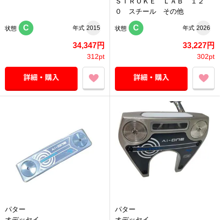
ＳＴＲＯＫＥ ＬＡＢ １２
０ スチール その他
C
C
年式
2015
年式
2026
状態
状態
34,347円
33,227円
312pt
302pt
パター
パター
オデッセイ
オデッセイ