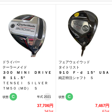
ドライバー
フェアウェイウッド
テーラーメイド
タイトリスト
３００ ＭＩＮＩ ＤＲＩＶＥ
９１０ Ｆ・ｄ １５° ＵＳＡ
Ｒ １１．５°
純正特注シャフト Ｓ
ＴＥＮＳＥＩ ＳＩＬＶＥＲ
ＴＭ５０（ＭＤ） Ｓ
C
C
年式
2021
状態
状態
37,706円
7,467円
342pt
67pt