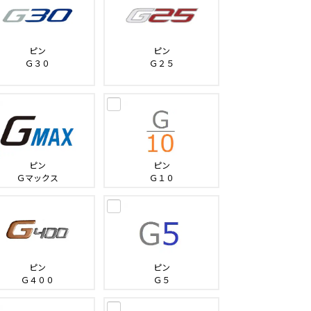
ピン
ピン
Ｇ３０
Ｇ２５
ピン
ピン
Ｇマックス
Ｇ１０
ピン
ピン
Ｇ４００
Ｇ５