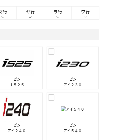
マ行
ヤ行
ラ行
ワ行
ピン
ピン
ｉ５２５
アイ２３０
ピン
ピン
アイ２４０
アイ５４０