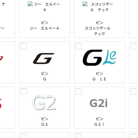
ピン
ピン
ケー
ジー エルイー４
スコッツデール
テック
ピン
ピン
Ｇ
Ｇ ＬＥ
ピン
ピン
Ｇ２
Ｇ２ｉ