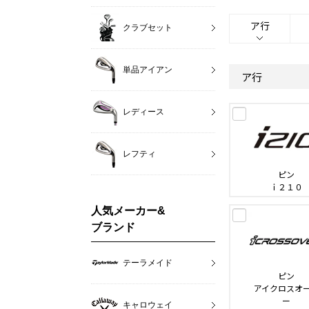
ア行
クラブセット
単品アイアン
ア行
レディース
レフティ
ピン
ｉ２１０
人気メーカー&
ブランド
テーラメイド
ピン
アイクロスオ
ー
キャロウェイ