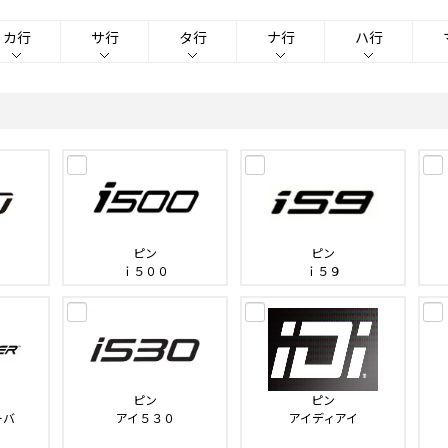
カ行
サ行
タ行
ナ行
ハ行
ピン
ピン
ｉ５００
ｉ５９
ピン
ピン
ーバ
アイ５３０
アイディアイ