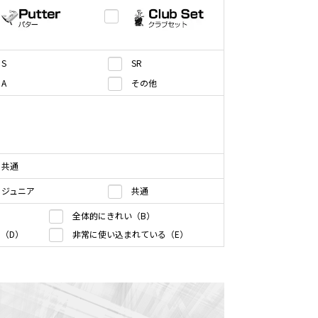
S
SR
A
その他
共通
ジュニア
共通
全体的にきれい（B）
（D）
非常に使い込まれている（E）