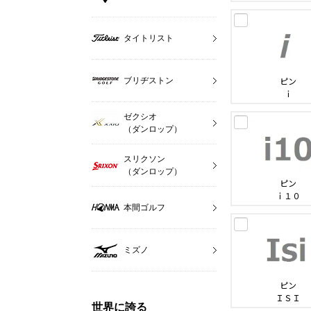
タイトリスト
ピン
ブリヂストン
ｉ
ゼクシオ
（ダンロップ）
スリクソン
（ダンロップ）
ピン
ｉ１０
本間ゴルフ
ミズノ
ピン
ＩＳＩ
世界に誇る