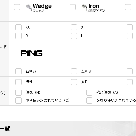
XX
X
R
L
ンド
右利き
左利き
男性
女性
ク）
無傷（N）
殆ど無傷（A）
やや使い込まれている（C）
かなり使い込まれている
一覧