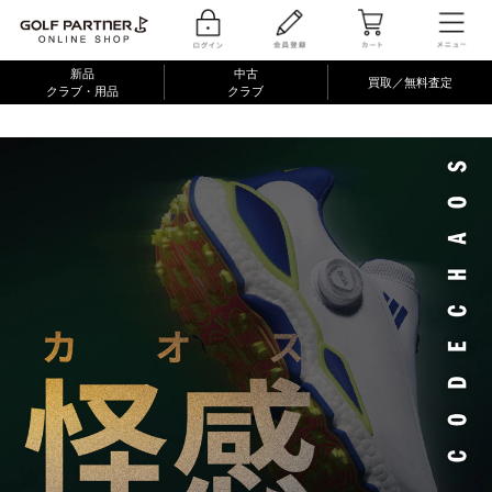
1
新品
中古
買取／無料査定
クラブ・用品
クラブ