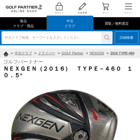
新品
中古
買取／無料査定
クラブ・用品
クラブ
中古クラブ検索、キーワードを入力してください
詳細検索
>
中古クラブ
>
ドライバー
>
GOLF Partner
>
NEXGEN
>
2016 TYPE-460
ゴルフパートナー
ＮＥＸＧＥＮ（２０１６） ＴＹＰＥ－４６０ １
０．５°