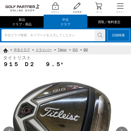
新品
中古
買取／無料査定
クラブ・用品
クラブ
中古クラブ検索、キーワードを入力してください
詳細検索
>
中古クラブ
>
ドライバー
>
Titleist
>
915
>
D2
タイトリスト
９１５ Ｄ２ ９．５°