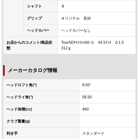
シャフト
Ｂ
グリップ
オリジナル 良好
ヘッドカバー
ヘッドカバーなし
お店からのコメント/商品状
TourADﾀｲﾄﾘｽﾄ60-Ｓ 44.5ｲﾝﾁ Ｄ1.5
態
312ｇ
メーカーカタログ情報
ヘッドロフト角(°)
9.50°
ヘッドライ角(°)
58.50
ヘッド体積(cc)
460
クラブ重量(g)
利き手
スタンダード