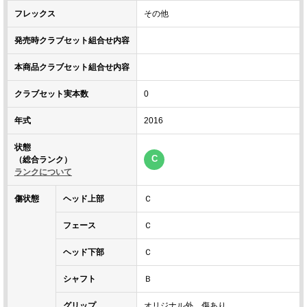
フレックス
その他
発売時クラブセット組合せ内容
本商品クラブセット組合せ内容
クラブセット実本数
0
年式
2016
状態
C
（総合ランク）
ランクについて
傷状態
ヘッド上部
Ｃ
フェース
Ｃ
ヘッド下部
Ｃ
シャフト
Ｂ
グリップ
オリジナル外 傷あり