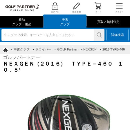
新品
中古
買取／無料査定
クラブ・用品
クラブ
中古クラブ検索、キーワードを入力してください
詳細検索
>
中古クラブ
>
ドライバー
>
GOLF Partner
>
NEXGEN
>
2016 TYPE-460
ゴルフパートナー
ＮＥＸＧＥＮ（２０１６） ＴＹＰＥ－４６０ １
０．５°