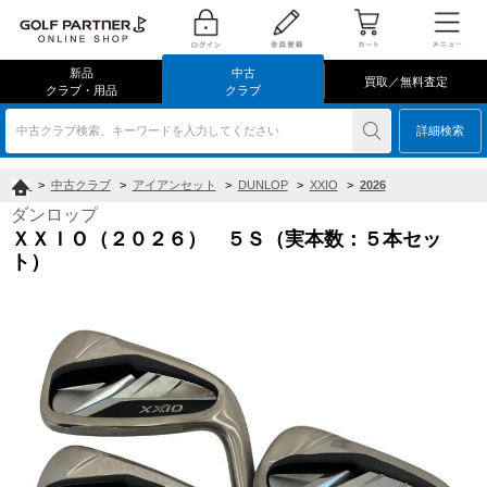
新品
中古
買取／無料査定
クラブ・用品
クラブ
中古クラブ検索、キーワードを入力してください
詳細検索
>
中古クラブ
>
アイアンセット
>
DUNLOP
>
XXIO
>
2026
ダンロップ
ＸＸＩＯ（２０２６） ５Ｓ（実本数：５本セッ
ト）