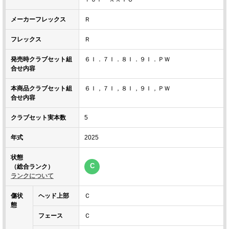
メーカーフレックス
Ｒ
フレックス
Ｒ
発売時クラブセット組
６Ｉ．７Ｉ．８Ｉ．９Ｉ．ＰＷ
合せ内容
本商品クラブセット組
６Ｉ，７Ｉ，８Ｉ，９Ｉ，ＰＷ
合せ内容
クラブセット実本数
5
年式
2025
状態
C
（総合ランク）
ランクについて
傷状
ヘッド上部
Ｃ
態
フェース
Ｃ