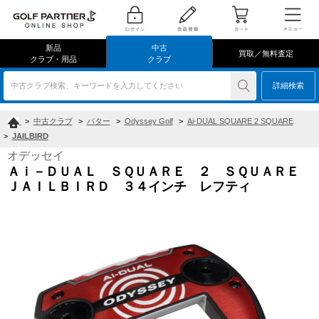
新品
中古
買取／無料査定
クラブ・用品
クラブ
中古クラブ検索、キーワードを入力してください
詳細検索
>
中古クラブ
>
パター
>
Odyssey Golf
>
Ai-DUAL SQUARE 2 SQUARE
>
JAILBIRD
オデッセイ
Ａｉ－ＤＵＡＬ ＳＱＵＡＲＥ ２ ＳＱＵＡＲＥ
ＪＡＩＬＢＩＲＤ ３４インチ レフティ