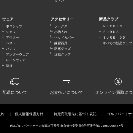
ミトン
ウェア
アクセサリー
新品クラブ
ポロシャツ
ソックス
ＮＥＸＧＥＮ
シャツ
小物入れ
ＥＵＲＵＳ
アウター
ヘッドカバー
ＳＵＲＥ ＤＤ
ベスト
練習器具
すべての新品クラブ
パンツ
防寒グッズ
アンダーウェア
涼感グッズ
レインウェア
福袋
配送について
お支払いについて
オンライン買取につ
規約
個人情報保護方針
特定商取引法に基づく表記
ゴルフパートナ
(株)ゴルフパートナー古物商許可番号 東京都公安委員会許可番号第301089905447号