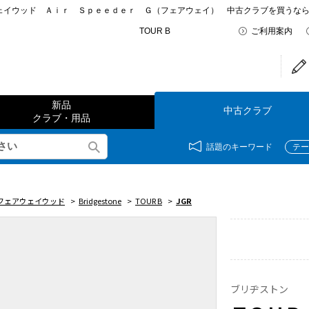
イウッド Ａｉｒ Ｓｐｅｅｄｅｒ Ｇ（フェアウェイ） 中古クラブを買うならゴルフ
TOUR B
ご利用案内
新品
中古クラブ
クラブ・用品
話題のキーワード
テー
フェアウェイウッド
>
Bridgestone
>
TOUR B
>
JGR
ブリヂストン