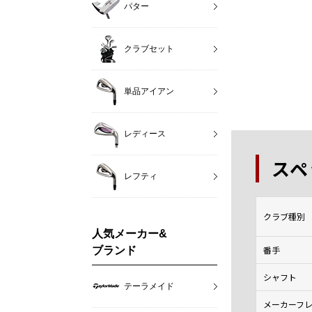
パター
クラブセット
単品アイアン
レディース
スペ
レフティ
クラブ種別
人気メーカー&
番手
ブランド
シャフト
テーラメイド
メーカーフ