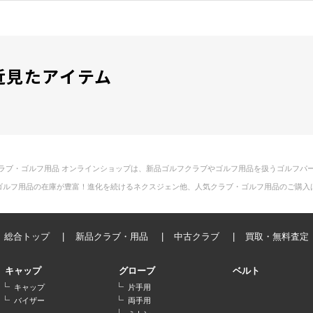
近見たアイテム
ラブ・ゴルフ用品 オンラインショップは、新品ゴルフクラブやゴルフ用品を扱うゴルフパ
ゴルフ用品の在庫が豊富！進化を続けるネクスジェン他、人気クラブ・ゴルフ用品のご購入
総合トップ
新品クラブ・用品
中古クラブ
買取・無料査定
キャップ
グローブ
ベルト
キャップ
片手用
バイザー
両手用