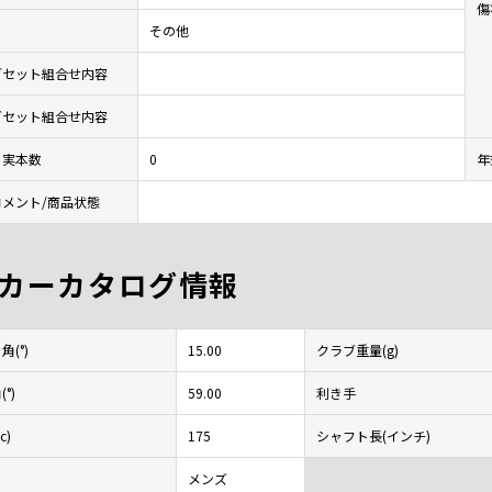
傷
その他
ブセット組合せ内容
ブセット組合せ内容
ト実本数
0
年
メント/商品状態
カーカタログ情報
(°)
15.00
クラブ重量(g)
°)
59.00
利き手
c)
175
シャフト長(インチ)
メンズ