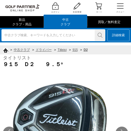
新品
中古
買取／無料査定
クラブ・用品
クラブ
中古クラブ検索、キーワードを入力してください
詳細検索
>
中古クラブ
>
ドライバー
>
Titleist
>
915
>
D2
タイトリスト
９１５ Ｄ２ ９．５°