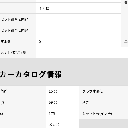
傷
その他
ブセット組合せ内容
ブセット組合せ内容
ト実本数
0
年
メント/商品状態
カーカタログ情報
(°)
15.00
クラブ重量(g)
°)
59.00
利き手
c)
175
シャフト長(インチ)
メンズ