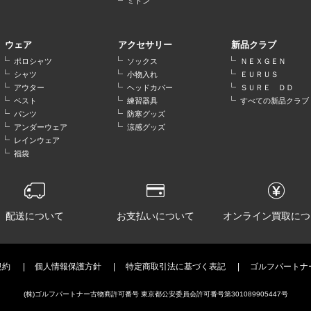
ミトン
ウェア
アクセサリー
新品クラブ
ポロシャツ
ソックス
ＮＥＸＧＥＮ
シャツ
小物入れ
ＥＵＲＵＳ
アウター
ヘッドカバー
ＳＵＲＥ ＤＤ
ベスト
練習器具
すべての新品クラブ
パンツ
防寒グッズ
アンダーウェア
涼感グッズ
レインウェア
福袋
配送について
お支払いについて
オンライン買取につ
規約
個人情報保護方針
特定商取引法に基づく表記
ゴルフパートナ
(株)ゴルフパートナー古物商許可番号 東京都公安委員会許可番号第301089905447号