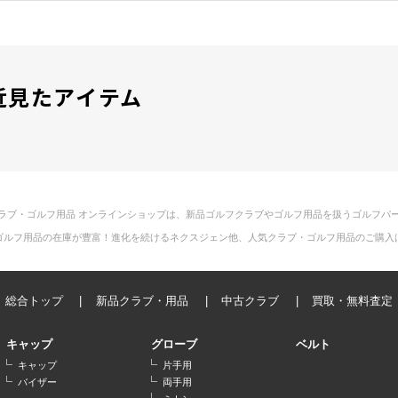
近見たアイテム
ラブ・ゴルフ用品 オンラインショップは、新品ゴルフクラブやゴルフ用品を扱うゴルフパ
ゴルフ用品の在庫が豊富！進化を続けるネクスジェン他、人気クラブ・ゴルフ用品のご購入
総合トップ
新品クラブ・用品
中古クラブ
買取・無料査定
キャップ
グローブ
ベルト
キャップ
片手用
バイザー
両手用