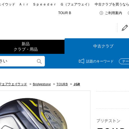
イウッド Ａｉｒ Ｓｐｅｅｄｅｒ Ｇ（フェアウェイ） 中古クラブを買うならゴルフ
TOUR B
ご利用案内
新品
中古クラブ
クラブ・用品
話題のキーワード
テー
フェアウェイウッド
>
Bridgestone
>
TOUR B
>
JGR
ブリヂストン