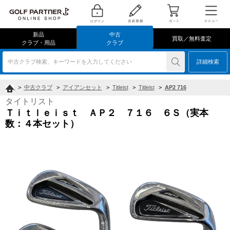
新品
中古
買取／無料査定
クラブ・用品
クラブ
中古クラブ検索、キーワードを入力してください
詳細検索
>
中古クラブ
>
アイアンセット
>
Titleist
>
Titleist
>
AP2 716
タイトリスト
Ｔｉｔｌｅｉｓｔ ＡＰ２ ７１６ ６Ｓ（実本
数：４本セット）