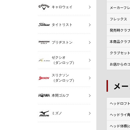
キャロウェイ
メーカーフ
フレックス
タイトリスト
発売時クラ
本商品クラ
ブリヂストン
クラブセッ
ゼクシオ
（ダンロップ）
お店からのコ
スリクソン
（ダンロップ）
メー
本間ゴルフ
ヘッドロフト角
ミズノ
ヘッドライ角(
ヘッド体積(c