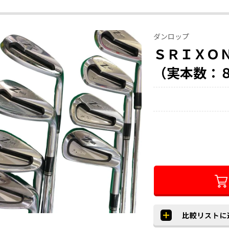
ダンロップ
ＳＲＩＸＯ
（実本数：