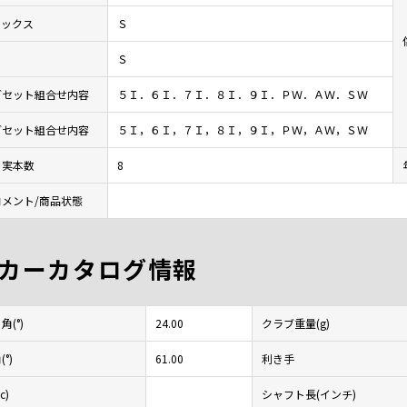
レックス
Ｓ
Ｓ
ブセット組合せ内容
５Ｉ．６Ｉ．７Ｉ．８Ｉ．９Ｉ．ＰＷ．ＡＷ．ＳＷ
ブセット組合せ内容
５Ｉ，６Ｉ，７Ｉ，８Ｉ，９Ｉ，ＰＷ，ＡＷ，ＳＷ
ト実本数
8
メント/商品状態
カーカタログ情報
(°)
24.00
クラブ重量(g)
°)
61.00
利き手
c)
シャフト長(インチ)