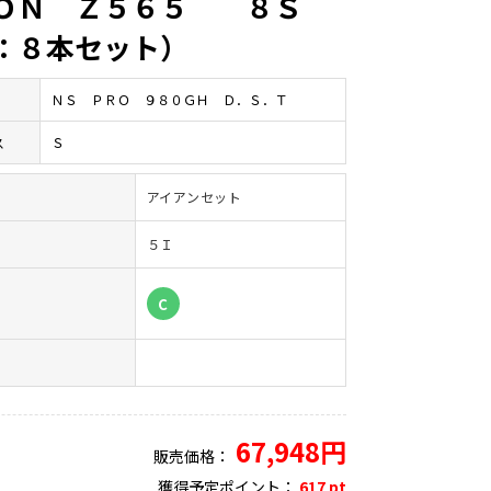
ＯＮ Ｚ５６５ ８Ｓ
：８本セット）
ＮＳ ＰＲＯ ９８０ＧＨ Ｄ．Ｓ．Ｔ
ス
Ｓ
アイアンセット
５Ｉ
）
C
67,948円
販売価格：
獲得予定ポイント：
617 pt