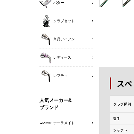
パター
クラブセット
単品アイアン
レディース
レフティ
スペ
人気メーカー&
クラブ種別
ブランド
番手
テーラメイド
シャフト