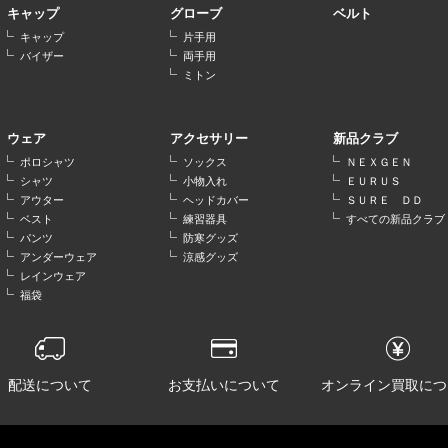
キャップ
グローブ
ベルト
キャップ
片手用
バイザー
両手用
ミトン
ウェア
アクセサリー
新品クラブ
ポロシャツ
ソックス
ＮＥＸＧＥＮ
シャツ
小物入れ
ＥＵＲＵＳ
アウター
ヘッドカバー
ＳＵＲＥ ＤＤ
ベスト
練習器具
すべての新品クラブ
パンツ
防寒グッズ
アンダーウェア
涼感グッズ
レインウェア
福袋
配送について
お支払いについて
オンライン買取につ