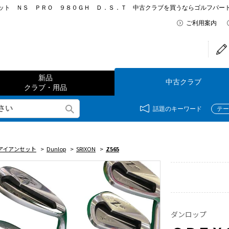
ト ＮＳ ＰＲＯ ９８０ＧＨ Ｄ．Ｓ．Ｔ 中古クラブを買うならゴルフパートナー 
ご利用案内
新品
中古クラブ
クラブ・用品
話題のキーワード
テー
アイアンセット
>
Dunlop
>
SRIXON
>
Z565
ダンロップ