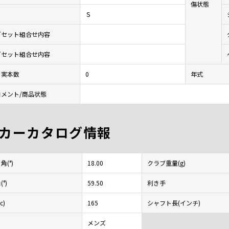
傷状態
Ｓ
ブセット組合せ内容
ブセット組合せ内容
ト実本数
0
年式
メント/商品状態
カーカタログ情報
(°)
18.00
クラブ重量(g)
°)
59.50
利き手
c)
165
シャフト長(インチ)
メンズ