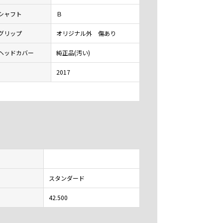
シャフト
Ｂ
グリップ
オリジナル外 傷あり
ヘッドカバー
純正品(汚い)
2017
スタンダード
42.500