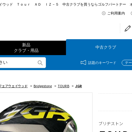
ッド Ｔｏｕｒ ＡＤ ＩＺ－５ 中古クラブを買うならゴルフパートナー オンラインシ
ご利用案内
新品
中古クラブ
クラブ・用品
話題のキーワード
テー
フェアウェイウッド
>
Bridgestone
>
TOUR B
>
JGR
ブリヂストン