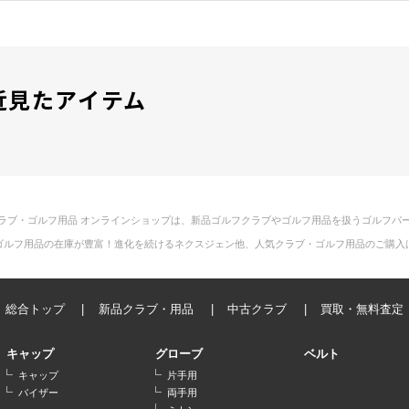
近見たアイテム
ラブ・ゴルフ用品 オンラインショップは、新品ゴルフクラブやゴルフ用品を扱うゴルフパ
ゴルフ用品の在庫が豊富！進化を続けるネクスジェン他、人気クラブ・ゴルフ用品のご購入
総合トップ
新品クラブ・用品
中古クラブ
買取・無料査定
キャップ
グローブ
ベルト
キャップ
片手用
バイザー
両手用