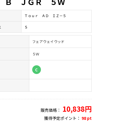
 Ｂ ＪＧＲ ５Ｗ
Ｔｏｕｒ ＡＤ ＩＺ－５
ス
Ｓ
フェアウェイウッド
５Ｗ
）
C
10,838円
販売価格：
獲得予定ポイント：
98 pt