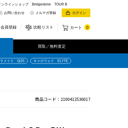
ョップ Bridgestone TOUR B
お問い合わせ
メルマガ登録
ログイン
会員登録
比較リスト
カート
0
買取／無料査定
ラメイド Qi35
キャロウェイ ELYTE
商品コード：2100412536017