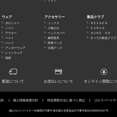
ミトン
ウェア
アクセサリー
新品クラブ
ポロシャツ
ソックス
ＮＥＸＧＥＮ
シャツ
小物入れ
ＥＵＲＵＳ
アウター
ヘッドカバー
ＳＵＲＥ ＤＤ
ベスト
練習器具
すべての新品クラブ
パンツ
防寒グッズ
アンダーウェア
涼感グッズ
レインウェア
福袋
配送について
お支払いについて
オンライン買取につ
規約
個人情報保護方針
特定商取引法に基づく表記
ゴルフパートナ
(株)ゴルフパートナー古物商許可番号 東京都公安委員会許可番号第301089905447号