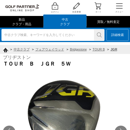
新品
中古
買取／無料査定
クラブ・用品
クラブ
中古クラブ検索、キーワードを入力してください
詳細検索
>
中古クラブ
>
フェアウェイウッド
>
Bridgestone
>
TOUR B
>
JGR
ブリヂストン
ＴＯＵＲ Ｂ ＪＧＲ ５Ｗ