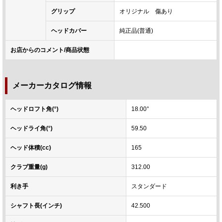
グリップ
オリジナル 傷あり
ヘッドカバー
純正品(普通)
お店からのコメント/商品状態
メーカーカタログ情報
ヘッドロフト角(°)
18.00°
ヘッドライ角(°)
59.50
ヘッド体積(cc)
165
クラブ重量(g)
312.00
利き手
スタンダード
シャフト長(インチ)
42.500