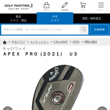
新品
中古
買取／無料査定
クラブ・用品
クラブ
中古クラブ検索、キーワードを入力してください
詳細検索
>
中古クラブ
>
ユーティリティ
>
CALLAWAY
>
APEX
>
PRO 2021
キャロウェイ
ＡＰＥＸ ＰＲＯ（２０２１） Ｕ３