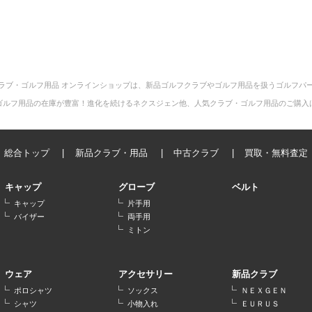
ラブ・ゴルフ用品 オンラインショップは、新品ゴルフクラブやゴルフ用品を扱うゴルフパ
ゴルフ用品の在庫が豊富！進化を続けるネクスジェン他、人気クラブ・ゴルフ用品のご購入
総合トップ
新品クラブ・用品
中古クラブ
買取・無料査定
キャップ
グローブ
ベルト
キャップ
片手用
バイザー
両手用
ミトン
ウェア
アクセサリー
新品クラブ
ポロシャツ
ソックス
ＮＥＸＧＥＮ
シャツ
小物入れ
ＥＵＲＵＳ