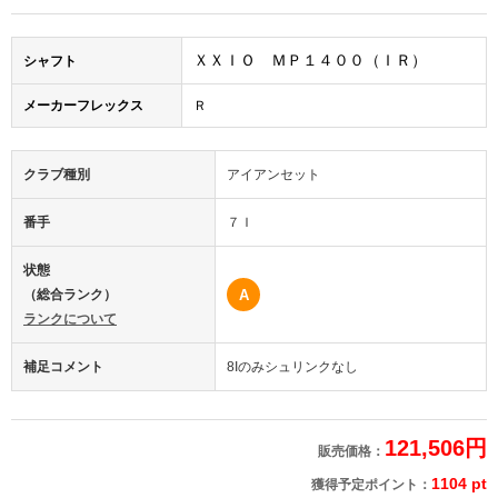
ＸＸＩＯ ＭＰ１４００（ＩＲ）
シャフト
メーカーフレックス
Ｒ
クラブ種別
アイアンセット
番手
７Ｉ
状態
（総合ランク）
A
ランクについて
補足コメント
8Iのみシュリンクなし
121,506円
販売価格：
1104 pt
獲得予定ポイント：