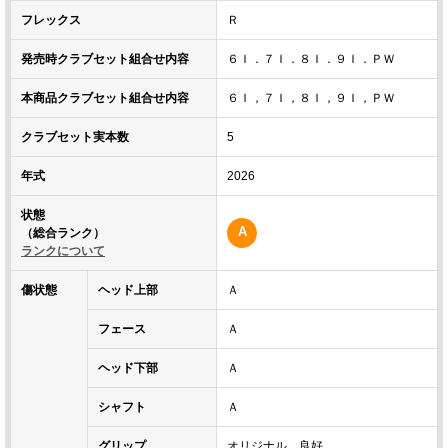
フレックス
Ｒ
発売時クラブセット組合せ内容
６Ｉ．７Ｉ．８Ｉ．９Ｉ．ＰＷ
本商品クラブセット組合せ内容
６Ｉ，７Ｉ，８Ｉ，９Ｉ，ＰＷ
クラブセット実本数
5
年式
2026
状態
A
（総合ランク）
ランクについて
傷状態
ヘッド上部
Ａ
フェース
Ａ
ヘッド下部
Ａ
シャフト
Ａ
グリップ
オリジナル 良好