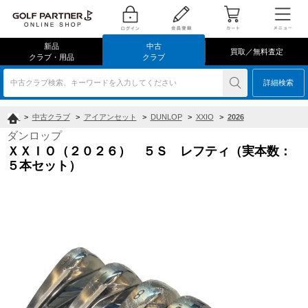
新品
中古
買取／無料査定
クラブ・用品
クラブ
中古クラブ検索、キーワードを入力してください
詳細検索
>
中古クラブ
>
アイアンセット
>
DUNLOP
>
XXIO
>
2026
ダンロップ
ＸＸＩＯ（２０２６） ５Ｓ レフティ（実本数：
５本セット）