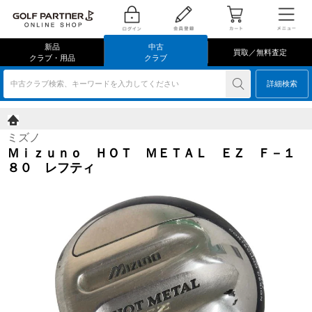
新品
中古
買取／無料査定
クラブ・用品
クラブ
中古クラブ検索、キーワードを入力してください
詳細検索
ミズノ
Ｍｉｚｕｎｏ ＨＯＴ ＭＥＴＡＬ ＥＺ Ｆ－１
８０ レフティ