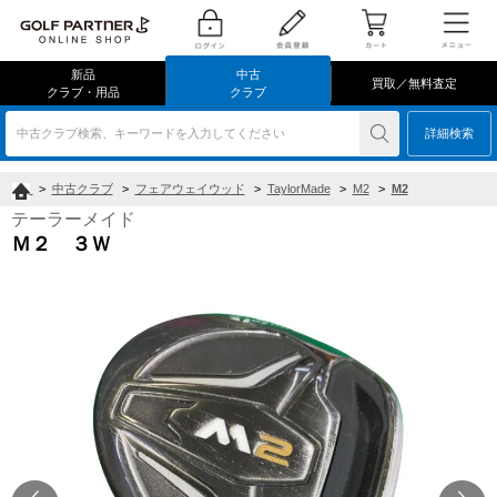
新品
中古
買取／無料査定
クラブ・用品
クラブ
中古クラブ検索、キーワードを入力してください
詳細検索
>
中古クラブ
>
フェアウェイウッド
>
TaylorMade
>
M2
>
M2
テーラーメイド
Ｍ２ ３Ｗ