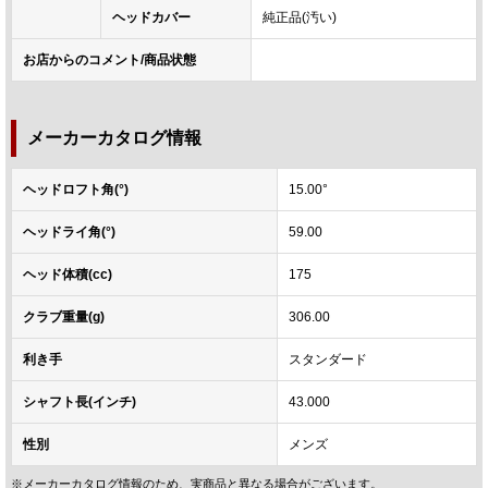
ヘッドカバー
純正品(汚い)
お店からのコメント/商品状態
メーカーカタログ情報
ヘッドロフト角(°)
15.00°
ヘッドライ角(°)
59.00
ヘッド体積(cc)
175
クラブ重量(g)
306.00
利き手
スタンダード
シャフト長(インチ)
43.000
性別
メンズ
※メーカーカタログ情報のため、実商品と異なる場合がございます。