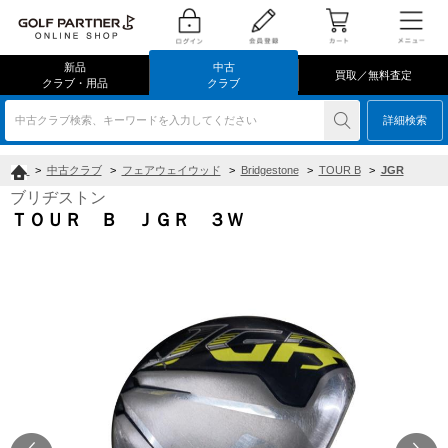
新品
中古
買取／無料査定
クラブ・用品
クラブ
中古クラブ検索、キーワードを入力してください
詳細検索
>
中古クラブ
>
フェアウェイウッド
>
Bridgestone
>
TOUR B
>
JGR
ブリヂストン
ＴＯＵＲ Ｂ ＪＧＲ ３Ｗ