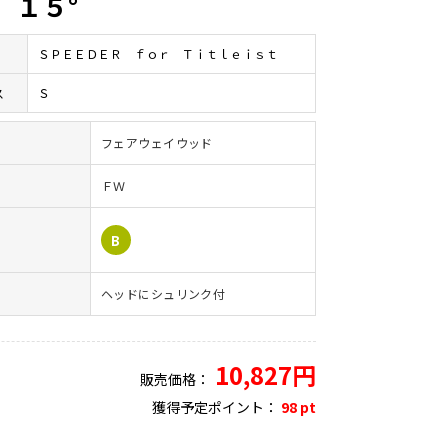
 １５°
ＳＰＥＥＤＥＲ ｆｏｒ Ｔｉｔｌｅｉｓｔ
ス
Ｓ
フェアウェイウッド
ＦＷ
）
B
ヘッドにシュリンク付
10,827円
販売価格：
獲得予定ポイント：
98 pt