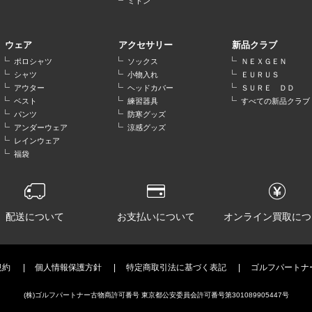
ミトン
ウェア
アクセサリー
新品クラブ
ポロシャツ
ソックス
ＮＥＸＧＥＮ
シャツ
小物入れ
ＥＵＲＵＳ
アウター
ヘッドカバー
ＳＵＲＥ ＤＤ
ベスト
練習器具
すべての新品クラブ
パンツ
防寒グッズ
アンダーウェア
涼感グッズ
レインウェア
福袋
配送について
お支払いについて
オンライン買取につ
規約
個人情報保護方針
特定商取引法に基づく表記
ゴルフパートナ
(株)ゴルフパートナー古物商許可番号 東京都公安委員会許可番号第301089905447号