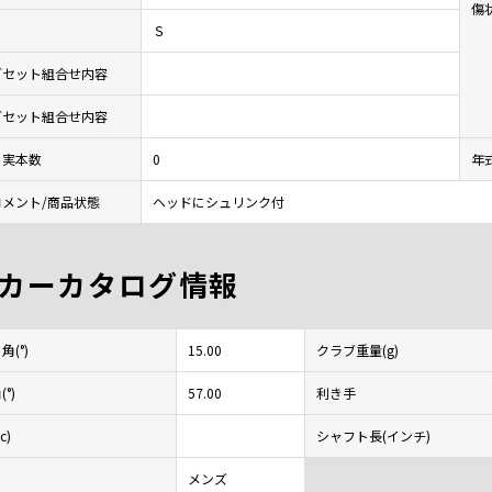
傷
Ｓ
ブセット組合せ内容
ブセット組合せ内容
ト実本数
0
年
メント/商品状態
ヘッドにシュリンク付
カーカタログ情報
(°)
15.00
クラブ重量(g)
°)
57.00
利き手
c)
シャフト長(インチ)
メンズ