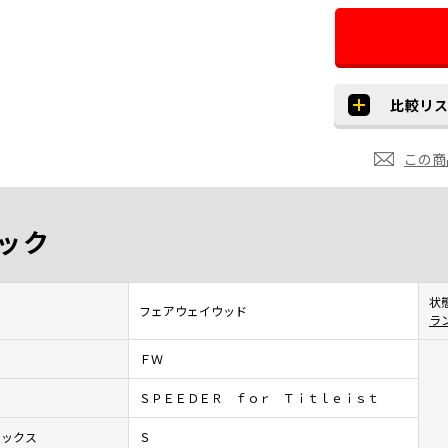
この商
ック
状
フェアウェイウッド
ラ
ＦＷ
ＳＰＥＥＤＥＲ ｆｏｒ Ｔｉｔｌｅｉｓｔ
レックス
Ｓ