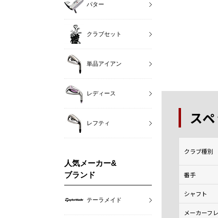
パター
クラブセット
単品アイアン
レディース
スペ
レフティ
クラブ種別
人気メーカー&
番手
ブランド
シャフト
テーラメイド
メーカーフ