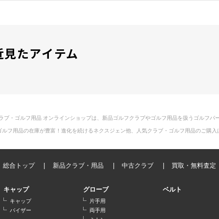
近見たアイテム
ラブ・ゴルフ用品 オンラインショップは、新品ゴルフクラブやゴルフ用品を扱うゴルフパ
ゴルフ用品の在庫が豊富！進化を続けるネクスジェン他、人気クラブ・ゴルフ用品のご購入
総合トップ
新品クラブ・用品
中古クラブ
買取・無料査定
キャップ
グローブ
ベルト
キャップ
片手用
バイザー
両手用