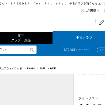
ド ＳＰＥＥＤＥＲ ｆｏｒ Ｔｉｔｌｅｉｓｔ 中古クラブを買うならゴルフパートナ
ご利用案内
新品
中古クラブ
クラブ・用品
話題のキーワード
テー
フェアウェイウッド
>
Titleist
>
904F
>
904F
タイトリスト