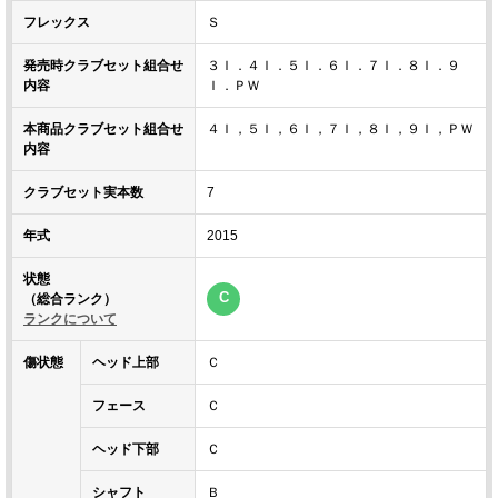
フレックス
Ｓ
発売時クラブセット組合せ
３Ｉ．４Ｉ．５Ｉ．６Ｉ．７Ｉ．８Ｉ．９
内容
Ｉ．ＰＷ
本商品クラブセット組合せ
４Ｉ，５Ｉ，６Ｉ，７Ｉ，８Ｉ，９Ｉ，ＰＷ
内容
クラブセット実本数
7
年式
2015
状態
C
（総合ランク）
ランクについて
傷状態
ヘッド上部
Ｃ
フェース
Ｃ
ヘッド下部
Ｃ
シャフト
Ｂ