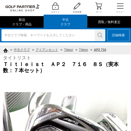
新品
中古
買取／無料査定
クラブ・用品
クラブ
中古クラブ検索、キーワードを入力してください
詳細検索
>
中古クラブ
>
アイアンセット
>
Titleist
>
Titleist
>
AP2 716
タイトリスト
Ｔｉｔｌｅｉｓｔ ＡＰ２ ７１６ ８Ｓ（実本
数：７本セット）