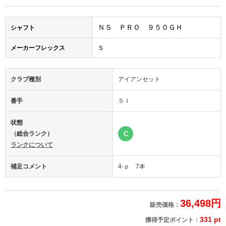
ＮＳ ＰＲＯ ９５０ＧＨ
シャフト
メーカーフレックス
Ｓ
クラブ種別
アイアンセット
番手
５Ｉ
状態
（総合ランク）
C
ランクについて
補足コメント
4-ｐ 7本
36,498円
販売価格：
331 pt
獲得予定ポイント：