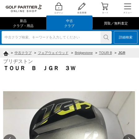
新品
中古
買取／無料査定
クラブ・用品
クラブ
中古クラブ検索、キーワードを入力してください
詳細検索
>
中古クラブ
>
フェアウェイウッド
>
Bridgestone
>
TOUR B
>
JGR
ブリヂストン
ＴＯＵＲ Ｂ ＪＧＲ ３Ｗ