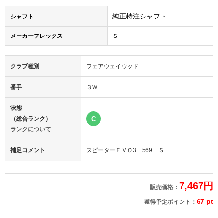
純正特注シャフト
シャフト
メーカーフレックス
Ｓ
クラブ種別
フェアウェイウッド
番手
３Ｗ
状態
（総合ランク）
C
ランクについて
補足コメント
スピーダーＥＶＯ3 569 Ｓ
7,467円
販売価格：
67 pt
獲得予定ポイント：