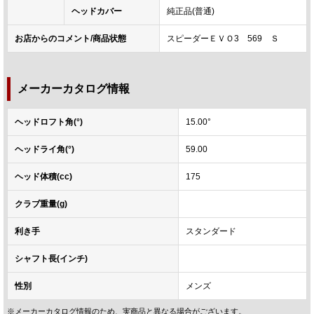
ヘッドカバー
純正品(普通)
お店からのコメント/商品状態
スピーダーＥＶＯ3 569 Ｓ
メーカーカタログ情報
ヘッドロフト角(°)
15.00°
ヘッドライ角(°)
59.00
ヘッド体積(cc)
175
クラブ重量(g)
利き手
スタンダード
シャフト長(インチ)
性別
メンズ
※メーカーカタログ情報のため、実商品と異なる場合がございます。