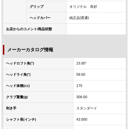
グリップ
オリジナル 良好
ヘッドカバー
純正品(普通)
お店からのコメント/商品状態
メーカーカタログ情報
ヘッドロフト角(°)
15.00°
ヘッドライ角(°)
59.00
ヘッド体積(cc)
175
クラブ重量(g)
306.00
利き手
スタンダード
シャフト長(インチ)
43.000