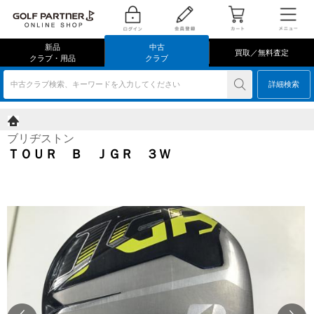
新品
中古
買取／無料査定
クラブ・用品
クラブ
中古クラブ検索、キーワードを入力してください
詳細検索
ブリヂストン
ＴＯＵＲ Ｂ ＪＧＲ ３Ｗ