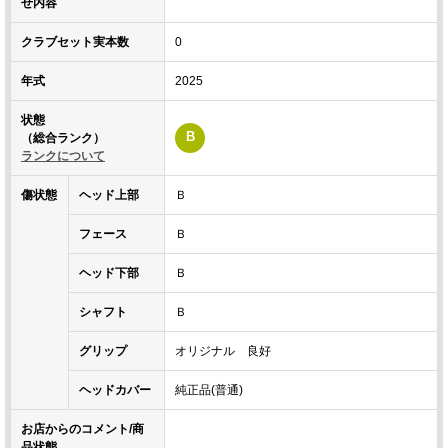
せ内容
クラブセット実本数
0
年式
2025
状態
B
（総合ランク）
ランクについて
傷状態
ヘッド上部
Ｂ
フェース
Ｂ
ヘッド下部
Ｂ
シャフト
Ｂ
グリップ
オリジナル 良好
ヘッドカバー
純正品(普通)
お店からのコメント/商
品状態