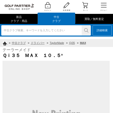
新品
中古
買取／無料査定
クラブ・用品
クラブ
中古クラブ検索、キーワードを入力してください
詳細検索
>
中古クラブ
>
ドライバー
>
TaylorMade
>
Qi35
>
MAX
テーラーメイド
Ｑｉ３５ ＭＡＸ １０．５°