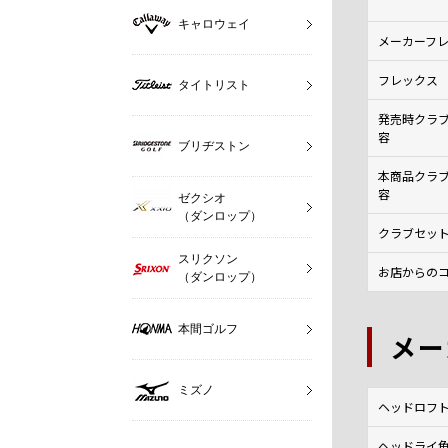
キャロウェイ
メーカーフ
フレックス
タイトリスト
発売時クラ
容
ブリヂストン
本商品クラ
容
ゼクシオ
（ダンロップ）
クラブセッ
スリクソン
お店からのコ
（ダンロップ）
本間ゴルフ
メー
ミズノ
ヘッドロフト角
ヘッドライ角(