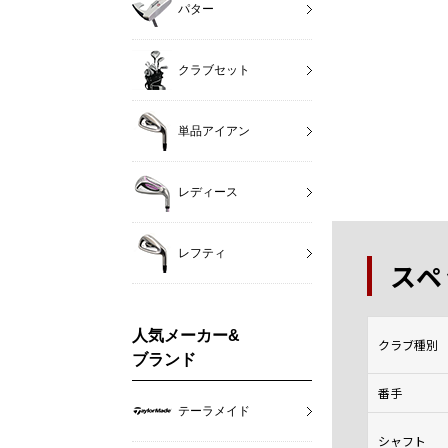
パター
クラブセット
単品アイアン
レディース
レフティ
スペ
人気メーカー&
クラブ種別
ブランド
番手
テーラメイド
シャフト