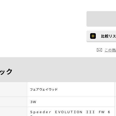
この商
ック
フェアウェイウッド
３Ｗ
Ｓｐｅｅｄｅｒ ＥＶＯＬＵＴＩＯＮ ＩＩＩ ＦＷ ６