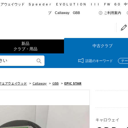
ェアウェイウッド Ｓｐｅｅｄｅｒ ＥＶＯＬＵＴＩＯＮ ＩＩＩ ＦＷ ６０ 中
プ Callaway GBB
ご利用案内
新品
中古クラブ
クラブ・用品
話題のキーワード
テー
フェアウェイウッド
>
Callaway
>
GBB
>
EPIC STAR
キャロウェイ