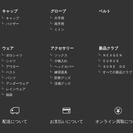
キャップ
グローブ
ベルト
キャップ
片手用
バイザー
両手用
ミトン
ウェア
アクセサリー
新品クラブ
ポロシャツ
ソックス
ＮＥＸＧＥＮ
シャツ
小物入れ
ＥＵＲＵＳ
アウター
ヘッドカバー
ＳＵＲＥ ＤＤ
ベスト
練習器具
すべての新品クラブ
パンツ
防寒グッズ
アンダーウェア
涼感グッズ
レインウェア
福袋
配送について
お支払いについて
オンライン買取につ