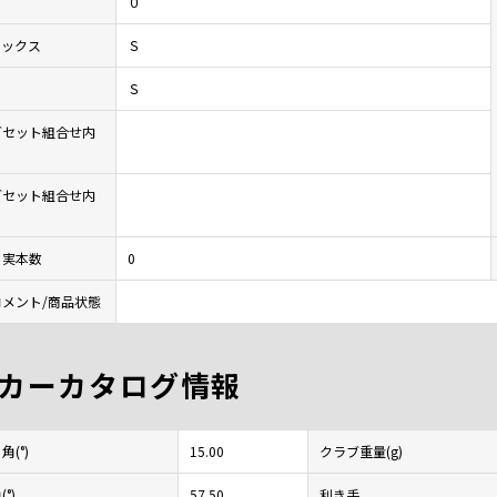
０
レックス
Ｓ
Ｓ
ブセット組合せ内
ブセット組合せ内
ト実本数
0
メント/商品状態
カーカタログ情報
(°)
15.00
クラブ重量(g)
°)
57.50
利き手