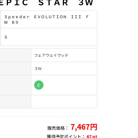
ＥＰＩＣ ＳＴＡＲ ３Ｗ
Ｓｐｅｅｄｅｒ ＥＶＯＬＵＴＩＯＮ ＩＩＩ Ｆ
Ｗ ６０
Ｓ
フェアウェイウッド
３Ｗ
）
C
7,467円
販売価格：
獲得予定ポイント：
67 pt