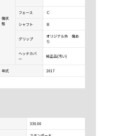
フェース
Ｃ
傷状
態
シャフト
Ｂ
オリジナル外 傷あ
グリップ
り
ヘッドカバ
純正品(汚い)
ー
年式
2017
330.00
スタンダード