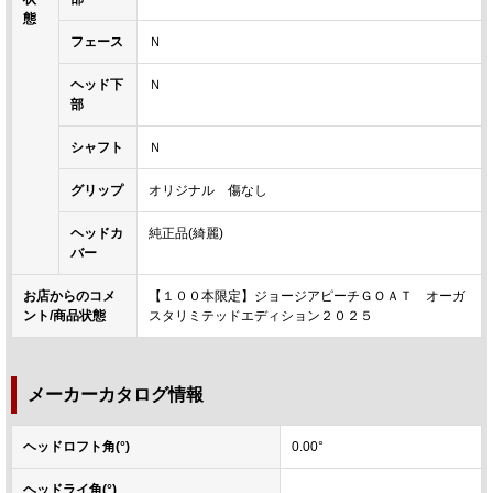
態
フェース
Ｎ
ヘッド下
Ｎ
部
シャフト
Ｎ
グリップ
オリジナル 傷なし
ヘッドカ
純正品(綺麗)
バー
お店からのコメ
【１００本限定】ジョージアピーチＧＯＡＴ オーガ
ント/商品状態
スタリミテッドエディション２０２５
メーカーカタログ情報
ヘッドロフト角(°)
0.00°
ヘッドライ角(°)