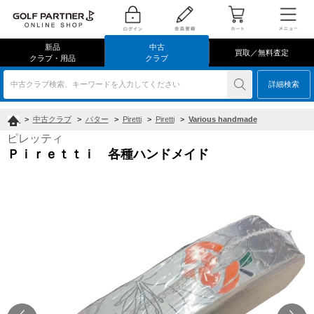
新品
中古
買取／無料査定
クラブ・用品
クラブ
中古クラブ検索、キーワードを入力してください
詳細検索
>
中古クラブ
>
パター
>
Piretti
>
Piretti
>
Various handmade
ピレッティ
Ｐｉｒｅｔｔｉ 各種ハンドメイド