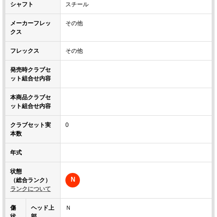
シャフト
スチール
メーカーフレッ
その他
クス
フレックス
その他
発売時クラブセ
ット組合せ内容
本商品クラブセ
ット組合せ内容
クラブセット実
0
本数
年式
状態
N
（総合ランク）
ランクについて
傷
ヘッド上
Ｎ
状
部