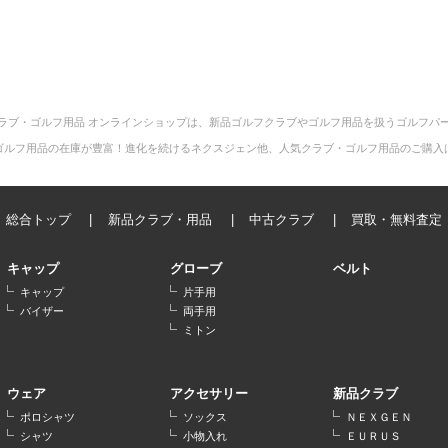
ラブ・ゴルフ用品 オンラインショップは、新品ゴルフクラブやゴルフ用品を扱うゴルフパ
ゴルフ用品の在庫が豊富！進化を続けるネクスジェン他、人気クラブ・ゴルフ用品のご購入
総合トップ
新品クラブ・用品
中古クラブ
買取・無料査定
キャップ
グローブ
ベルト
キャップ
片手用
バイザー
両手用
ミトン
ウェア
アクセサリー
新品クラブ
ポロシャツ
ソックス
ＮＥＸＧＥＮ
シャツ
小物入れ
ＥＵＲＵＳ