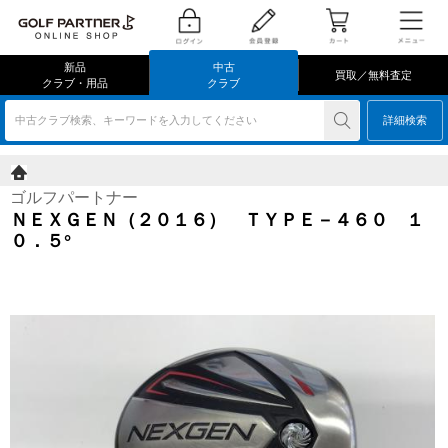
新品
中古
買取／無料査定
クラブ・用品
クラブ
中古クラブ検索、キーワードを入力してください
詳細検索
ゴルフパートナー
ＮＥＸＧＥＮ（２０１６） ＴＹＰＥ－４６０ １
０．５°