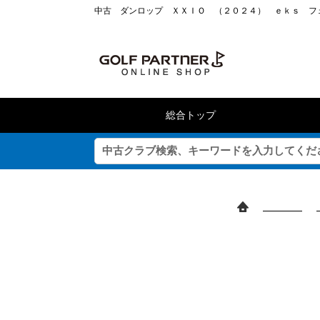
中古 ダンロップ ＸＸＩＯ （２０２４） ｅｋｓ フェ
総合トップ
>
中古クラブ
>
探し方色々
ブランドとモデルから探す
こだわり条件で探す