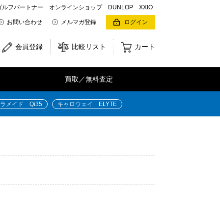
パートナー オンラインショップ DUNLOP XXIO
お問い合わせ
メルマガ登録
ログイン
会員登録
比較リスト
カート
0
買取／無料査定
ラメイド Qi35
キャロウェイ ELYTE
商品コード：2100378891199