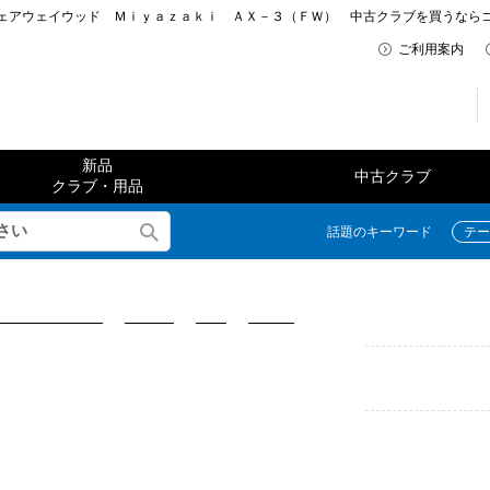
アウェイウッド Ｍｉｙａｚａｋｉ ＡＸ－３（ＦＷ） 中古クラブを買うならゴルフ
ご利用案内
新品
中古クラブ
クラブ・用品
話題のキーワード
テー
フェアウェイウッド
>
DUNLOP
>
XXIO
>
2024 eks
ダンロップ