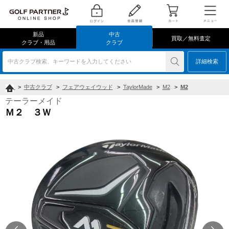
新品
中古
買取／無料査定
クラブ・用品
クラブ
中古クラブ検索、キーワードを入力してください
詳細検索
>
中古クラブ
>
フェアウェイウッド
>
TaylorMade
>
M2
>
M2
テーラーメイド
Ｍ２ ３Ｗ