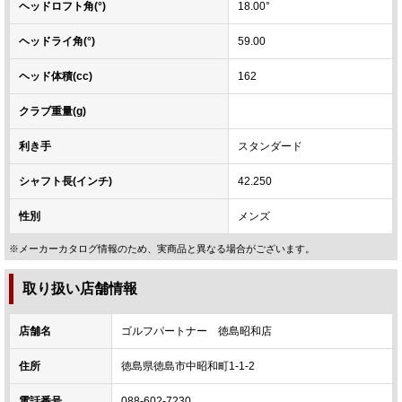
ヘッドロフト角(°)
18.00°
ヘッドライ角(°)
59.00
ヘッド体積(cc)
162
クラブ重量(g)
利き手
スタンダード
シャフト長(インチ)
42.250
性別
メンズ
※メーカーカタログ情報のため、実商品と異なる場合がございます。
取り扱い店舗情報
店舗名
ゴルフパートナー 徳島昭和店
住所
徳島県徳島市中昭和町1-1-2
電話番号
088-602-7230