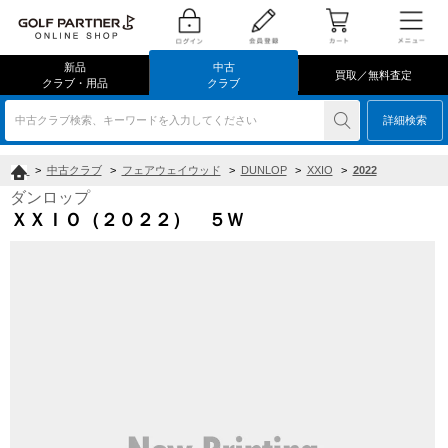
新品
中古
買取／無料査定
クラブ・用品
クラブ
中古クラブ検索、キーワードを入力してください
詳細検索
>
中古クラブ
>
フェアウェイウッド
>
DUNLOP
>
XXIO
>
2022
ダンロップ
ＸＸＩＯ（２０２２） ５Ｗ