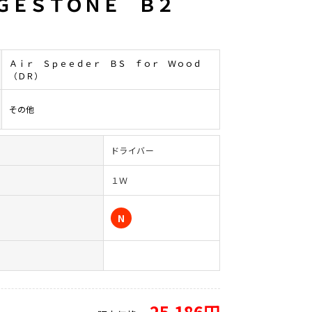
ＤＧＥＳＴＯＮＥ Ｂ２
Ａｉｒ Ｓｐｅｅｄｅｒ ＢＳ ｆｏｒ Ｗｏｏｄ
（ＤＲ）
その他
ドライバー
１Ｗ
）
N
25,186円