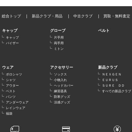
総合トップ
新品クラブ・用品
中古クラブ
買取・無料査定
キャップ
グローブ
ベルト
キャップ
片手用
バイザー
両手用
ミトン
ウェア
アクセサリー
新品クラブ
ポロシャツ
ソックス
ＮＥＸＧＥＮ
シャツ
小物入れ
ＥＵＲＵＳ
アウター
ヘッドカバー
ＳＵＲＥ ＤＤ
ベスト
練習器具
すべての新品クラブ
パンツ
防寒グッズ
アンダーウェア
涼感グッズ
レインウェア
福袋