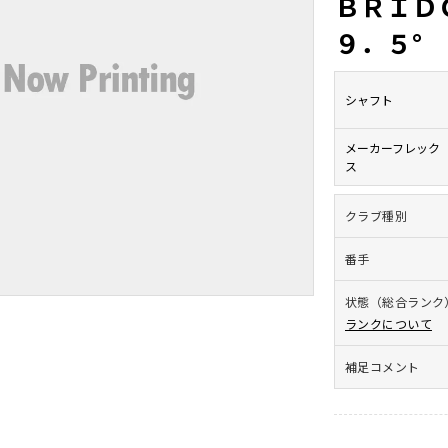
ＢＲＩ
９．５°
シャフト
メーカーフレック
ス
クラブ種別
番手
状態（総合ランク
ランクについて
補足コメント