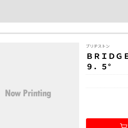
ブリヂストン
ＢＲＩＤ
９．５°