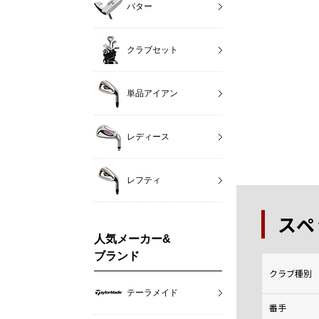
パター
クラブセット
単品アイアン
レディース
レフティ
スペ
人気メーカー&
ブランド
クラブ種別
テーラメイド
番手