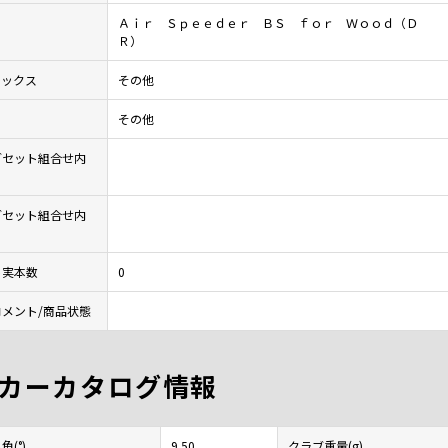
Ａｉｒ Ｓｐｅｅｄｅｒ ＢＳ ｆｏｒ Ｗｏｏｄ（Ｄ
Ｒ）
レックス
その他
その他
ブセット組合せ内
ブセット組合せ内
ト実本数
0
メント/商品状態
カーカタログ情報
(°)
9.50
クラブ重量(g)