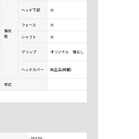
ヘッド下部
Ｎ
フェース
Ｎ
傷状
態
シャフト
Ｎ
グリップ
オリジナル 傷なし
ヘッドカバー
純正品(綺麗)
年式
284.00