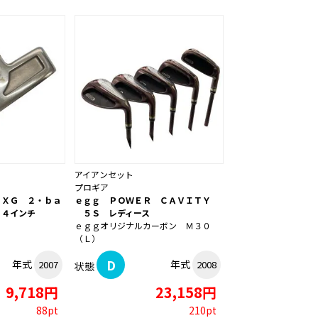
アイアンセット
プロギア
 ＸＧ ２・ｂａ
ｅｇｇ ＰＯＷＥＲ ＣＡＶＩＴＹ
３４インチ
５Ｓ レディース
ｅｇｇオリジナルカーボン Ｍ３０
（Ｌ）
D
年式
年式
2007
2008
状態
9,718円
23,158円
88pt
210pt