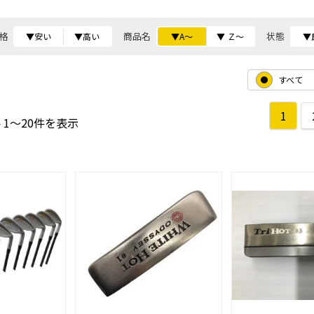
格
商品名
状態
▼安い
▼高い
▼A～
▼ Ｚ～
▼
すべて
1
 1～20件を表示