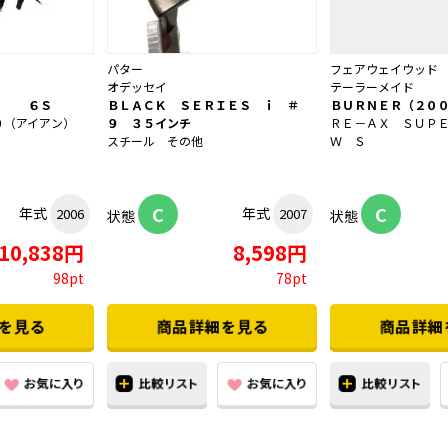
パター
フェアウェイウッド
オデッセイ
テーラーメイド
６） ６Ｓ
ＢＬＡＣＫ ＳＥＲＩＥＳ ｉ ＃
ＢＵＲＮＥＲ（２００
０（アイアン）
９ ３５インチ
ＲＥ－ＡＸ ＳＵＰ
スチール その他
Ｗ Ｓ
C
C
年式
年式
2006
2007
状態
状態
10,838円
8,598円
98pt
78pt