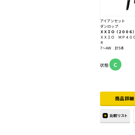
アイアンセット
ダンロップ
ＸＸＩＯ（２００
ＸＸＩＯ ＭＰ４０
Ｒ
7～AW 計5本
C
状態