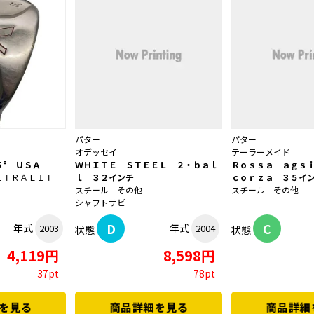
パター
パター
オデッセイ
テーラーメイド
° ＵＳＡ
ＷＨＩＴＥ ＳＴＥＥＬ ２・ｂａｌ
Ｒｏｓｓａ ａｇｓ
ＬＴＲＡＬＩＴ
ｌ ３２インチ
ｃｏｒｚａ ３５イ
スチール その他
スチール その他
シャフトサビ
D
C
年式
年式
2003
2004
状態
状態
4,119円
8,598円
37pt
78pt