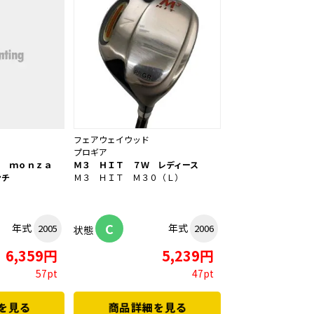
フェアウェイウッド
プロギア
ｉ ｍｏｎｚａ
Ｍ３ ＨＩＴ ７Ｗ レディース
ンチ
Ｍ３ ＨＩＴ Ｍ３０（Ｌ）
C
年式
年式
2005
2006
状態
6,359円
5,239円
57pt
47pt