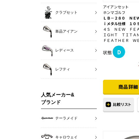
アイアンセット
ホンマゴルフ
クラブセット
ＬＢ－２８０ ＮＥ
ｉメタル仕様 １０
４Ｓ ＮＥＷ ＦＥ
単品アイアン
ＩＧＨＴ ＴＩＴＡ
ＦＥＡＴＨＥＲ ＷＥＩ
D
レディース
状態
レフティ
人気メーカー&
ブランド
テーラメイド
キャロウェイ