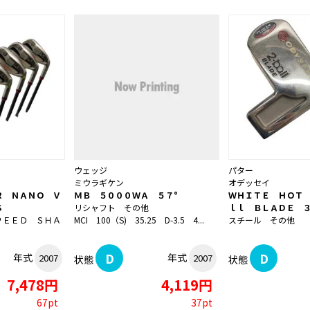
ウェッジ
パター
ミウラギケン
オデッセイ
Ｒ ＮＡＮＯ Ｖ
ＭＢ ５０００ＷＡ ５７°
ＷＨＩＴＥ ＨＯＴ
Ｓ
リシャフト その他
ｌｌ ＢＬＡＤＥ 
ＰＥＥＤ ＳＨＡ
MCI 100（S) 35.25 D-3.5 4...
スチール その他
D
D
年式
年式
2007
2007
状態
状態
7,478円
4,119円
67pt
37pt