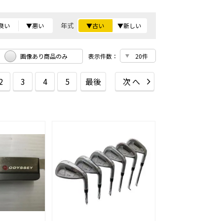
年式
良い
▼悪い
▼古い
▼新しい
画像あり商品のみ
表示件数：
2
3
4
5
最後
次へ