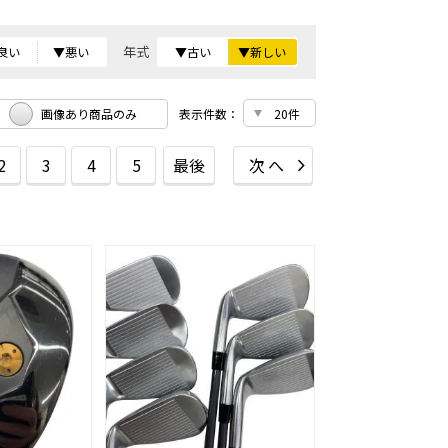
年式
良い
▼悪い
▼古い
▼新しい
画像あり商品のみ
表示件数：
2
3
4
5
最後
次へ