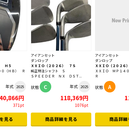
アイアンセット
アイアンセット
ダンロップ
ダンロップ
） Ｈ５
ＸＸＩＯ（２０２６） ７Ｓ
ＸＸＩＯ（２０２６
００（ＨＢ） Ｒ
純正特注シャフト Ｓ
ＸＸＩＯ ＭＰ１４
ＳＰＥＥＤＥＲ ＮＸ ＤＳＴ...
Ｒ
C
A
年式
年式
2025
2025
状態
状態
40,866円
118,369円
1
371pt
1076pt