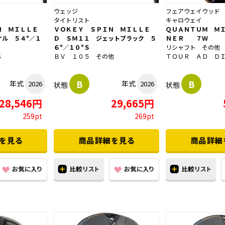
ウェッジ
フェアウェイウッド
タイトリスト
キャロウェイ
Ｎ ＭＩＬＬＥ
ＶＯＫＥＹ ＳＰＩＮ ＭＩＬＬＥ
ＱＵＡＮＴＵＭ Ｍ
ケル ５４°／１
Ｄ ＳＭ１１ ジェットブラック ５
ＮＥＲ ７Ｗ
６°／１０°Ｓ
リシャフト その他
Ｓ
ＢＶ １０５ その他
ＴＯＵＲ ＡＤ ＤＩ 
B
B
年式
年式
2026
2026
状態
状態
28,546円
29,665円
259pt
269pt