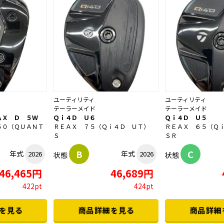
ユーティリティ
ユーティリティ
テーラーメイド
テーラーメイド
ＡＸ Ｄ ５Ｗ
Ｑｉ４Ｄ Ｕ６
Ｑｉ４Ｄ Ｕ５
５０（ＱＵＡＮＴ
ＲＥＡＸ ７５（Ｑｉ４Ｄ ＵＴ）
ＲＥＡＸ ６５（Ｑ
Ｓ
ＳＲ
B
C
年式
年式
2026
2026
状態
状態
46,465円
46,689円
422pt
424pt