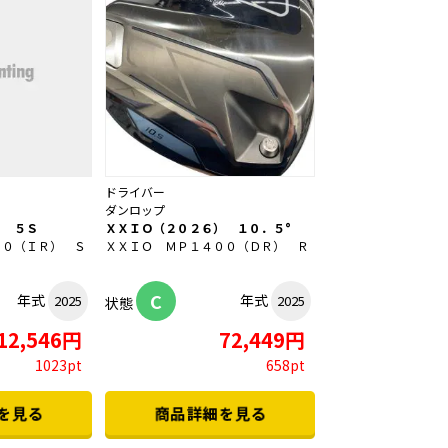
ドライバー
ダンロップ
） ５Ｓ
ＸＸＩＯ（２０２６） １０．５°
００（ＩＲ） Ｓ
ＸＸＩＯ ＭＰ１４００（ＤＲ） Ｒ
C
年式
年式
2025
2025
状態
12,546円
72,449円
1023pt
658pt