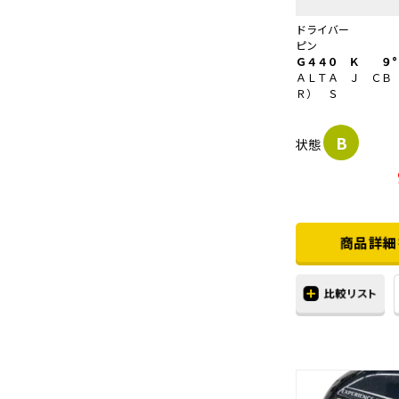
ドライバー
ピン
Ｇ４４０ Ｋ ９°
ＡＬＴＡ Ｊ ＣＢ
Ｒ） Ｓ
B
状態