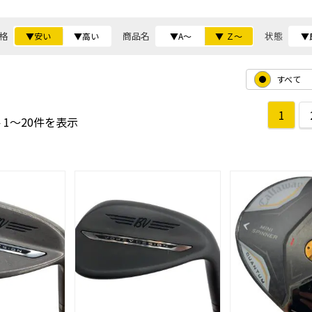
格
商品名
状態
▼安い
▼高い
▼A～
▼ Ｚ～
▼
すべて
1
 1～20件を表示