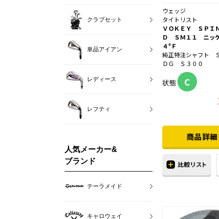
ウェッジ
タイトリスト
クラブセット
ＶＯＫＥＹ ＳＰＩ
Ｄ ＳＭ１１ ニッ
４°Ｆ
単品アイアン
純正特注シャフト 
ＤＧ Ｓ３００
C
レディース
状態
レフティ
人気メーカー&
ブランド
テーラメイド
キャロウェイ