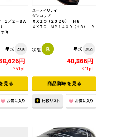
ユーティリティ
ダンロップ
Ｗ １／２－ＢＡ
ＸＸＩＯ（２０２６） Ｈ６
ム）
ＸＸＩＯ ＭＰ１４００（ＨＢ） Ｒ
その他
B
年式
年式
2026
2025
状態
38,626円
40,866円
351pt
371pt