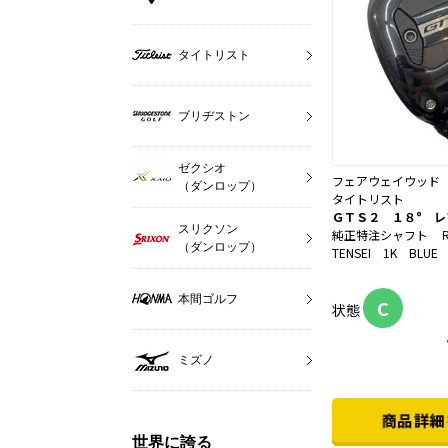
タイトリスト
ブリヂストン
ゼクシオ
フェアウェイウッド
（ダンロップ）
タイトリスト
ＧＴＳ２ １８° レ
スリクソン
純正特注シャフト 
（ダンロップ）
TENSEI 1K BLUE
本間ゴルフ
C
状態
ミズノ
世界に誇る