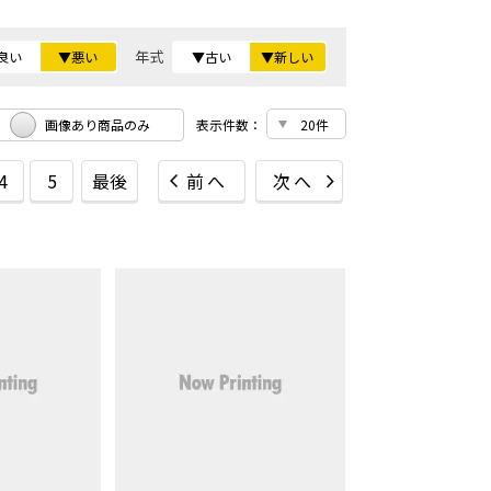
年式
良い
▼悪い
▼古い
▼新しい
画像あり商品のみ
表示件数：
4
5
最後
前へ
次へ