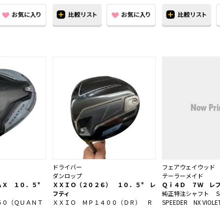
ドライバー
フェアウェイウッド
ダンロップ
テーラーメイド
ＡＸ １０．５°
ＸＸＩＯ（２０２６） １０．５° レ
Ｑｉ４Ｄ ７Ｗ レ
フティ
純正特注シャフト 
５０（ＱＵＡＮＴ
ＸＸＩＯ ＭＰ１４００（ＤＲ） Ｒ
SPEEDER NX VIOLET