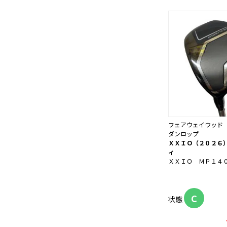
フェアウェイウッド
ダンロップ
ＸＸＩＯ（２０２６
ィ
ＸＸＩＯ ＭＰ１４
C
状態