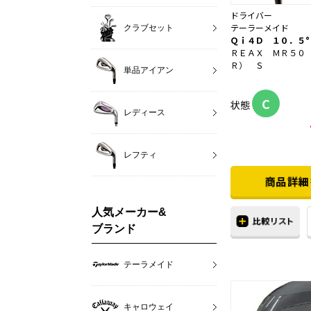
ドライバー
テーラーメイド
クラブセット
Ｑｉ４Ｄ １０．５°
ＲＥＡＸ ＭＲ５０
Ｒ） Ｓ
単品アイアン
C
状態
レディース
レフティ
人気メーカー&
ブランド
テーラメイド
キャロウェイ