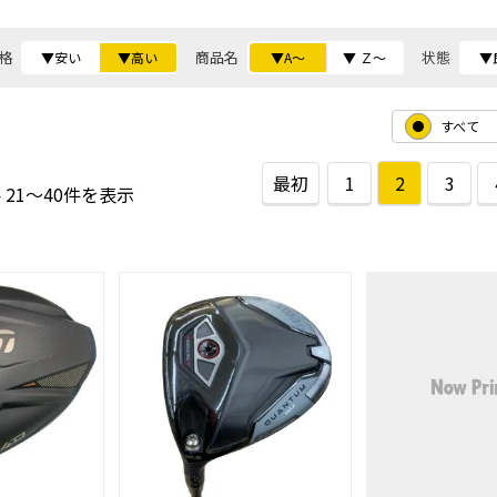
格
商品名
状態
▼安い
▼高い
▼A～
▼ Ｚ～
▼
すべて
最初
1
2
3
 21～40件を表示