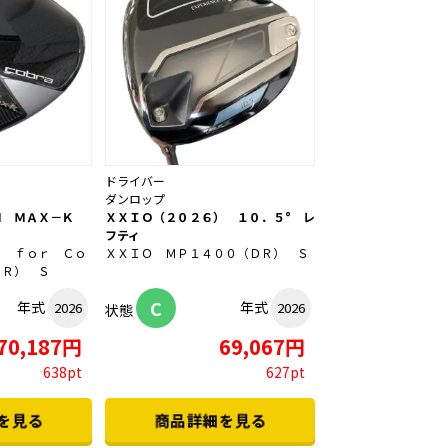
ドライバー
ダンロップ
Ｍ ＭＡＸ－Ｋ
ＸＸＩＯ（２０２６） １０．５° レ
フティ
Ｘ ｆｏｒ Ｃｏ
ＸＸＩＯ ＭＰ１４００（ＤＲ） Ｓ
ＤＲ） Ｓ
C
年式
年式
2026
2026
状態
70,187円
69,067円
638pt
627pt