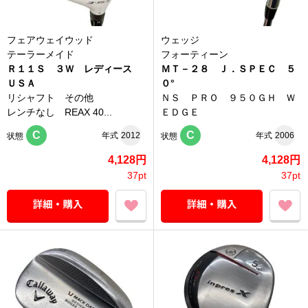
フェアウェイウッド
ウェッジ
テーラーメイド
フォーティーン
Ｒ１１Ｓ ３Ｗ レディース
ＭＴ－２８ Ｊ．ＳＰＥＣ ５
ＵＳＡ
０°
リシャフト その他
ＮＳ ＰＲＯ ９５０ＧＨ Ｗ
レンチなし REAX 40...
ＥＤＧＥ
C
C
年式
2012
年式
2006
状態
状態
4,128円
4,128円
37pt
37pt