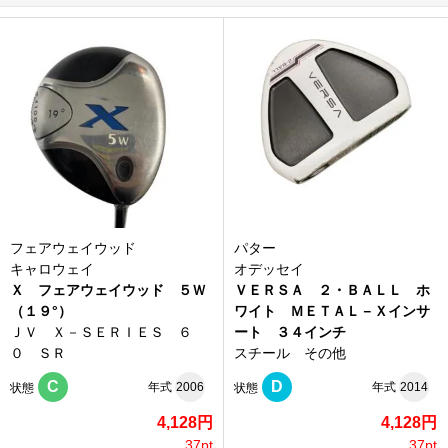
フェアウェイウッド
パター
キャロウェイ
オデッセイ
Ｘ フェアウェイウッド ５Ｗ
ＶＥＲＳＡ ２・ＢＡＬＬ ホ
（１９°）
ワイト ＭＥＴＡＬ－Ｘインサ
ＪＶ Ｘ－ＳＥＲＩＥＳ ６
ート ３４インチ
０ ＳＲ
スチール その他
C
D
年式
2006
年式
2014
状態
状態
4,128円
4,128円
37pt
37pt