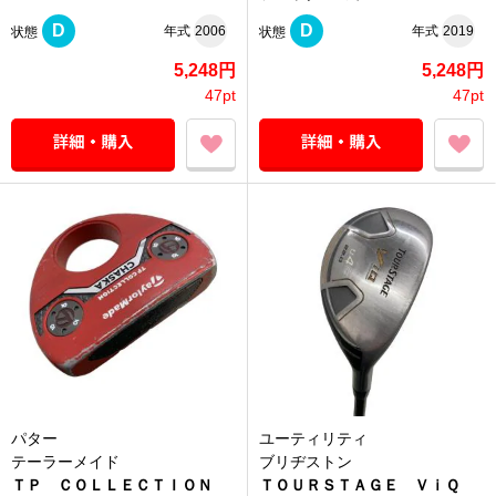
D
D
年式
2006
年式
2019
状態
状態
5,248円
5,248円
47pt
47pt
パター
ユーティリティ
テーラーメイド
ブリヂストン
ＴＰ ＣＯＬＬＥＣＴＩＯＮ
ＴＯＵＲＳＴＡＧＥ ＶｉＱ