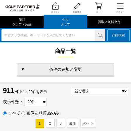
新品
中古
買取／無料査定
クラブ・用品
クラブ
中古クラブ検索、キーワードを入力してください
詳細検索
商品一覧
条件の追加と変更
911
911
件
件中 1～20件を表示
表示件数：
すべて
画像あり商品のみ
1
2
3
最後
次へ