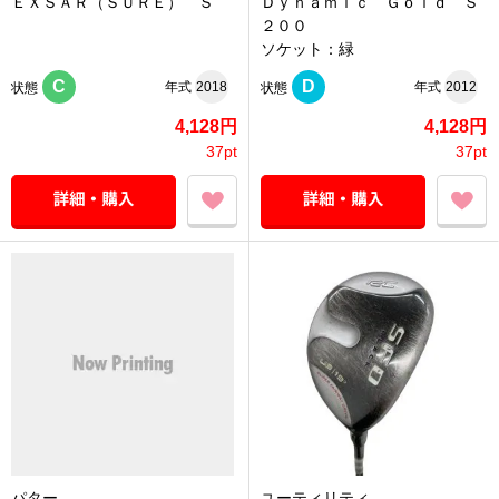
ＥＸＳＡＲ（ＳＵＲＥ） Ｓ
Ｄｙｎａｍｉｃ Ｇｏｌｄ Ｓ
２００
ソケット：緑
C
D
年式
2018
年式
2012
状態
状態
4,128円
4,128円
37pt
37pt
パター
ユーティリティ