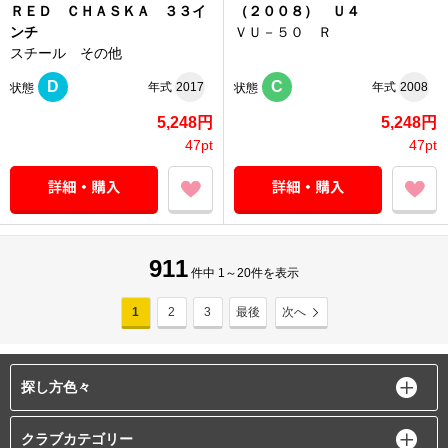
ＲＥＤ ＣＨＡＳＫＡ ３３イ
（２００８） Ｕ４
ンチ
ＶＵ－５０ Ｒ
スチール その他
D
C
年式
2017
年式
2008
状態
状態
5,248円
5,248円
47pt
47pt
911
件中 1～20件を表示
1
2
3
最後
次へ
探し方色々
クラブカテゴリー