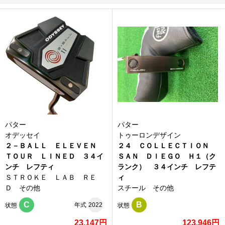
パター
パター
オデッセイ
トゥーロンデザイン
２－ＢＡＬＬ ＥＬＥＶＥＮ
２４ ＣＯＬＬＥＣＴＩＯＮ
ＴＯＵＲ ＬＩＮＥＤ ３４イ
ＳＡＮ ＤＩＥＧＯ Ｈ１（ク
ンチ レフティ
ランク） ３４インチ レフテ
ＳＴＲＯＫＥ ＬＡＢ ＲＥ
ィ
Ｄ その他
スチール その他
C
B
年式
2022
状態
状態
23,147円
123,946円