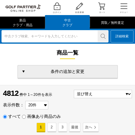
新品
中古
買取／無料査定
クラブ・用品
クラブ
中古クラブ検索、キーワードを入力してください
詳細検索
商品一覧
条件の追加と変更
4812
4812
件
件中 1～20件を表示
表示件数：
すべて
画像あり商品のみ
1
2
3
最後
次へ