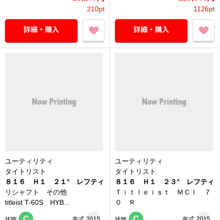
210pt
1126pt
ユーティリティ
ユーティリティ
タイトリスト
タイトリスト
８１６ Ｈ１ ２１° レフティ
８１６ Ｈ１ ２３° レフティ
リシャフト その他
Ｔｉｔｌｅｉｓｔ ＭＣＩ ７
titleist T-60S HYB...
０ Ｒ
C
C
年式
2015
年式
2015
状態
状態