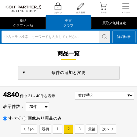
新品
中古
買取／無料査定
クラブ・用品
クラブ
中古クラブ検索、キーワードを入力してください
詳細検索
商品一覧
条件の追加と変更
4840
4840
件
件中 21～40件を表示
表示件数：
すべて
画像あり商品のみ
前へ
最初
1
2
3
最後
次へ