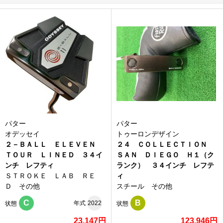
パター
パター
オデッセイ
トゥーロンデザイン
２－ＢＡＬＬ ＥＬＥＶＥＮ
２４ ＣＯＬＬＥＣＴＩＯＮ
ＴＯＵＲ ＬＩＮＥＤ ３４イ
ＳＡＮ ＤＩＥＧＯ Ｈ１（ク
ンチ レフティ
ランク） ３４インチ レフテ
ＳＴＲＯＫＥ ＬＡＢ ＲＥ
ィ
Ｄ その他
スチール その他
C
B
年式
2022
状態
状態
23,147円
123,946円