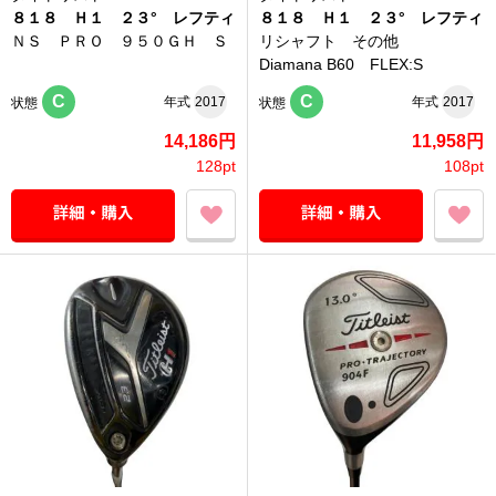
８１８ Ｈ１ ２３° レフティ
８１８ Ｈ１ ２３° レフティ
ＮＳ ＰＲＯ ９５０ＧＨ Ｓ
リシャフト その他
Diamana B60 FLEX:S
C
C
年式
2017
年式
2017
状態
状態
14,186円
11,958円
128pt
108pt