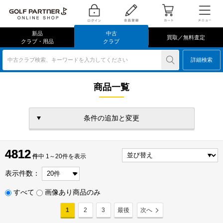
新品
中古
買取／無料査定
クラブ・用品
クラブ
中古クラブ検索、キーワードを入力してください
詳細検索
商品一覧
条件の追加と変更
4812
4812
件
件中 1～20件を表示
表示件数：
すべて
画像あり商品のみ
1
2
3
最後
次へ