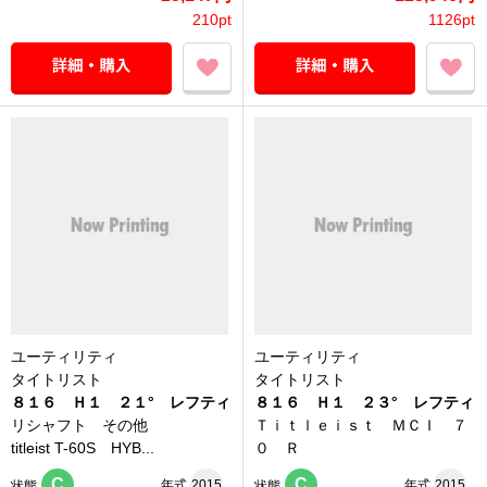
210pt
1126pt
ユーティリティ
ユーティリティ
タイトリスト
タイトリスト
８１６ Ｈ１ ２１° レフティ
８１６ Ｈ１ ２３° レフティ
リシャフト その他
Ｔｉｔｌｅｉｓｔ ＭＣＩ ７
titleist T-60S HYB...
０ Ｒ
C
C
年式
2015
年式
2015
状態
状態