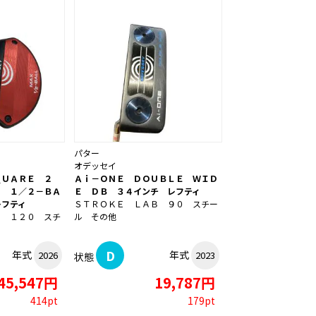
パター
オデッセイ
ＱＵＡＲＥ ２
Ａｉ－ＯＮＥ ＤＯＵＢＬＥ ＷＩＤ
Ｘ １／２－ＢＡ
Ｅ ＤＢ ３４インチ レフティ
レフティ
ＳＴＲＯＫＥ ＬＡＢ ９０ スチー
Ｂ １２０ スチ
ル その他
D
年式
年式
2026
2023
状態
45,547円
19,787円
414pt
179pt