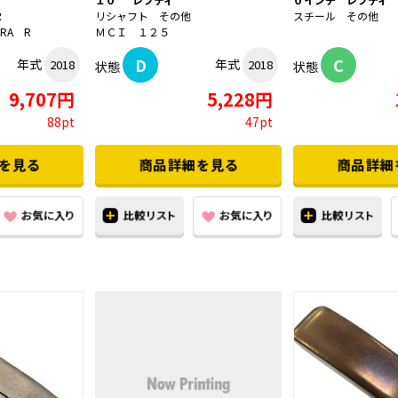
Ｒ
リシャフト その他
スチール その他
IRA R
ＭＣＩ １２５
D
C
年式
年式
2018
2018
状態
状態
9,707円
5,228円
88pt
47pt