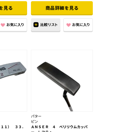
パター
ピン
０１１） ３３．
ＡＮＳＥＲ ４ ベリリウムカッパ
ー レフティ