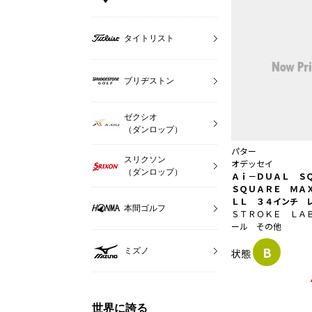
タイトリスト
ブリヂストン
ゼクシオ
（ダンロップ）
パター
スリクソン
オデッセイ
（ダンロップ）
Ａｉ－ＤＵＡＬ Ｓ
ＳＱＵＡＲＥ ＭＡ
ＬＬ ３４インチ 
本間ゴルフ
ＳＴＲＯＫＥ ＬＡ
ール その他
B
ミズノ
状態
世界に誇る