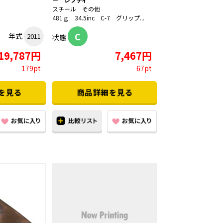
スチール その他
481ｇ 34.5inc C-7 グリップ...
C
年式
2011
状態
19,787円
7,467円
179pt
67pt