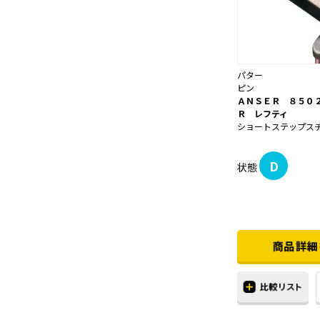
パター
ピン
ＡＮＳＥＲ ８５０
Ｒ レフティ
ショートステップス
D
状態