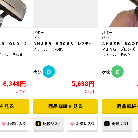
パター
パター
ピン
ピン
２９ ＯＬＤ ２
ＡＮＳＥＲ ８５０６８ レフティ
ＡＮＳＥＲ ＳＣＯ
スチール その他
ＰＩＮＧ ブロンズ
チール その他
スチール その他
D
C
状態
状態
6,348円
5,698円
57pt
51pt