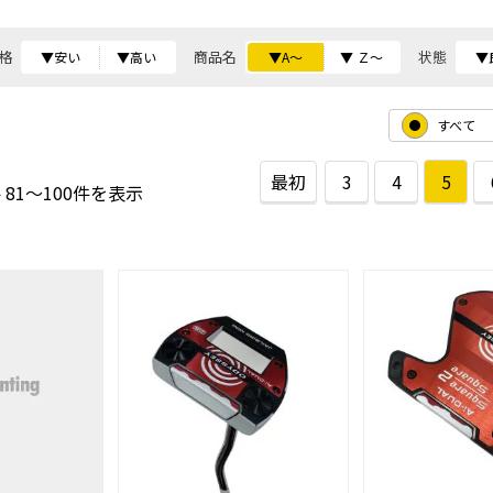
格
商品名
状態
▼安い
▼高い
▼A～
▼ Ｚ～
▼
すべて
最初
3
4
5
 81～100件を表示