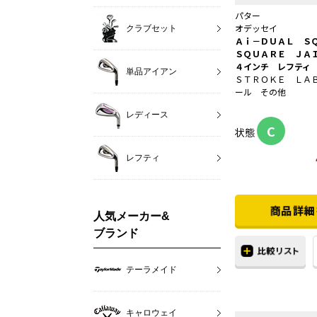
パター
オデッセイ
クラブセット
Ａｉ－ＤＵＡＬ Ｓ
ＳＱＵＡＲＥ ＪＡ
４インチ レフティ
単品アイアン
ＳＴＲＯＫＥ ＬＡ
ール その他
レディース
C
状態
レフティ
人気メーカー&
ブランド
テーラメイド
キャロウェイ