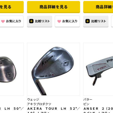
ウェッジ
パター
アキラプロダクツ
ピン
Ｒ ＬＨ ５０°／
ＡＫＩＲＡ ＴＯＵＲ ＬＨ ５２°／
ＡＮＳＥＲ ２（２
１０° レフティ
０インチ レフティ