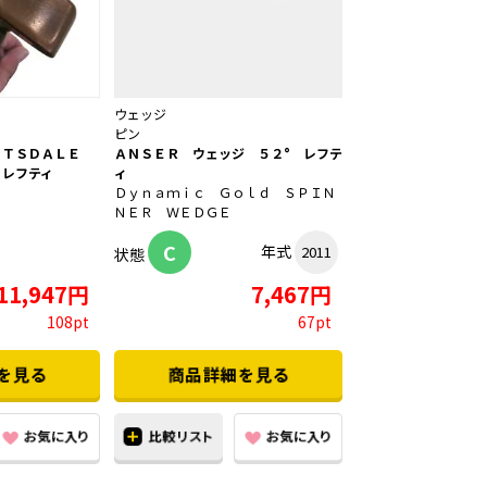
ウェッジ
ピン
ＴＴＳＤＡＬＥ
ＡＮＳＥＲ ウェッジ ５２° レフテ
 レフティ
ィ
Ｄｙｎａｍｉｃ Ｇｏｌｄ ＳＰＩＮ
ＮＥＲ ＷＥＤＧＥ
C
年式
2011
状態
11,947円
7,467円
108pt
67pt