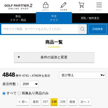
新品
中古
買取／無料査定
クラブ・用品
クラブ
中古クラブ検索、キーワードを入力してください
詳細検索
商品一覧
条件の追加と変更
4848
4848
件
件中 4741～4760件を表示
表示件数：
すべて
画像あり商品のみ
前へ
最初
237
238
239
最後
次へ