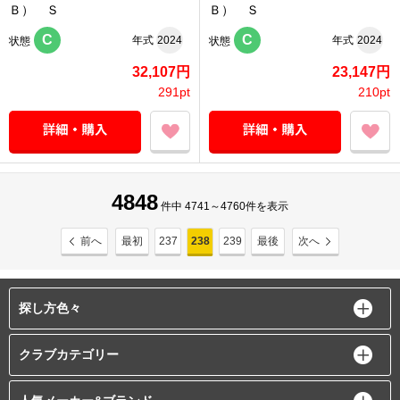
Ｂ） Ｓ
Ｂ） Ｓ
C
C
年式
2024
年式
2024
状態
状態
32,107円
23,147円
291pt
210pt
4848
件中 4741～4760件を表示
前へ
最初
237
238
239
最後
次へ
探し方色々
クラブカテゴリー