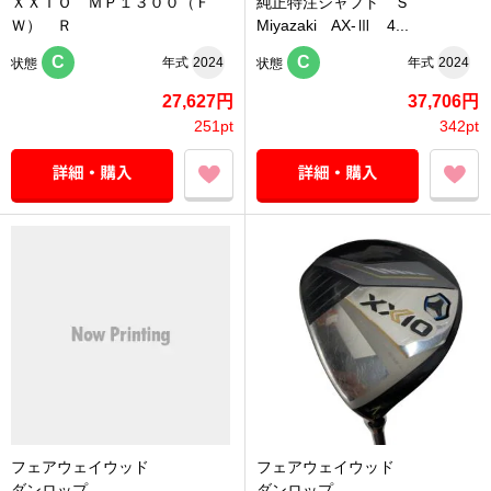
ＸＸＩＯ ＭＰ１３００（Ｆ
純正特注シャフト Ｓ
Ｗ） Ｒ
Miyazaki AX‐Ⅲ 4...
C
C
年式
2024
年式
2024
状態
状態
27,627円
37,706円
251pt
342pt
フェアウェイウッド
フェアウェイウッド
ダンロップ
ダンロップ