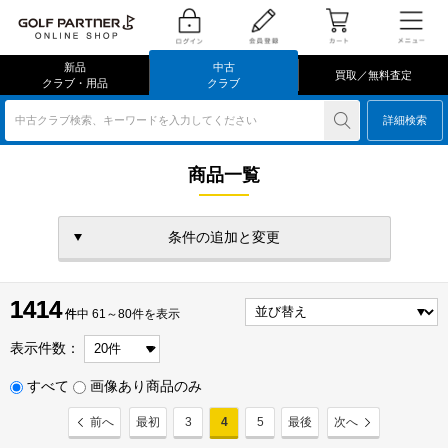
新品
中古
買取／無料査定
クラブ・用品
クラブ
中古クラブ検索、キーワードを入力してください
詳細検索
商品一覧
条件の追加と変更
1414
1414
件
件中 61～80件を表示
表示件数：
すべて
画像あり商品のみ
前へ
最初
3
4
5
最後
次へ