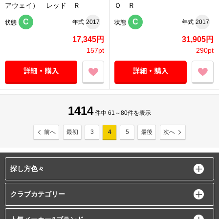
アウェイ） レッド Ｒ
Ｏ Ｒ
C
C
年式
2017
年式
2017
状態
状態
17,345円
31,905円
157pt
290pt
1414
件中 61～80件を表示
前へ
最初
3
4
5
最後
次へ
探し方色々
クラブカテゴリー